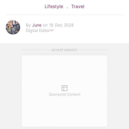
Lifestyle
Travel
By
June
on 18 Dec 2024
Digital Editor
POPLADY Fashion Editor
Work hard ! Play hard
june.huang@poplady-mag.com
ADVERTISEMENT
Sponsored Content