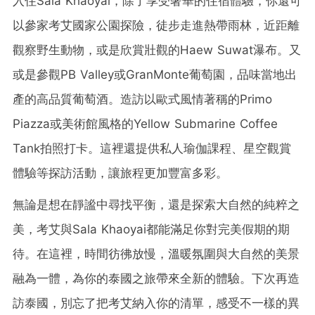
入住Sala Khaoyai，除了享受奢華的住宿體驗，你還可
以參家考艾國家公園探險，徒步走進熱帶雨林，近距離
觀察野生動物，或是欣賞壯觀的Haew Suwat瀑布。又
或是參觀PB Valley或GranMonte葡萄園，品味當地出
產的高品質葡萄酒。造訪以歐式風情著稱的Primo
Piazza或美術館風格的Yellow Submarine Coffee
Tank拍照打卡。這裡還提供私人瑜伽課程、星空觀賞
體驗等探訪活動，讓旅程更加豐富多彩。
無論是想在靜謐中尋找平衡，還是探索大自然的純粹之
美，考艾與Sala Khaoyai都能滿足你對完美假期的期
待。在這裡，時間彷彿放慢，溫暖氛圍與大自然的美景
融為一體，為你的泰國之旅帶來全新的體驗。下次再造
訪泰國，別忘了把考艾納入你的清單，感受不一樣的異