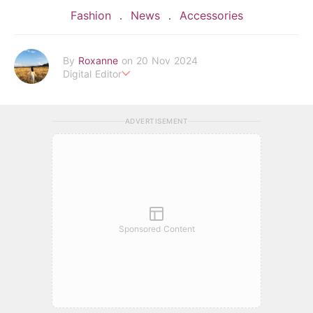
Fashion
News
Accessories
By
Roxanne
on 20 Nov 2024
Digital Editor
POPLADY時尚編輯
負責時尚、美妝、珠寶、生活、美食、影劇、文化潮流
ADVERTISEMENT
roxanne.lee@poplady-mag.com
Sponsored Content