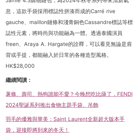
Jamie 4.3購物鏈包，為2024年秋冬系列帶來清新氣
息，這款手袋採用標誌性拼湊而成的Carré rive
gauche、maillon鏈條和淺青銅色Cassandre標誌等標
誌性元素，將時尚與功能融為一體。透過泰國演員
freen、Araya A. Hargate的詮釋，可以看見無論是肩
背或手提，都能融入於日常的各種造型風格。
HK$28,000
繼續閱讀：
薯條、壽司、熱狗誰能不愛？今晚想吃比薩了，FENDI
2024聖誕系列推出食物主題手袋、吊飾
羽毛的優雅與華美：Saint Laurent全新超大版本手
袋，迎接即將到來的冬天！