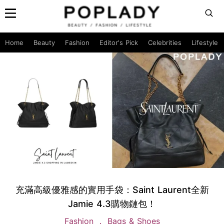
Home
Beauty
Fashion
Editor's Pick
Celebrities
Lifestyle
充滿高級優雅感的實用手袋：Saint Laurent全新
Jamie 4.3購物鏈包！
Fashion
Bags & Shoes