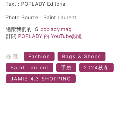
Text：POPLADY Editorial
Photo Source：Saint Laurent
追蹤我們的 IG
poplady.mag
訂閱
POPLADY 的 YouTube頻道
標籤:
Fashion
Bags & Shoes
Saint Laurent
手袋
2024秋冬
JAMIE 4.3 SHOPPING