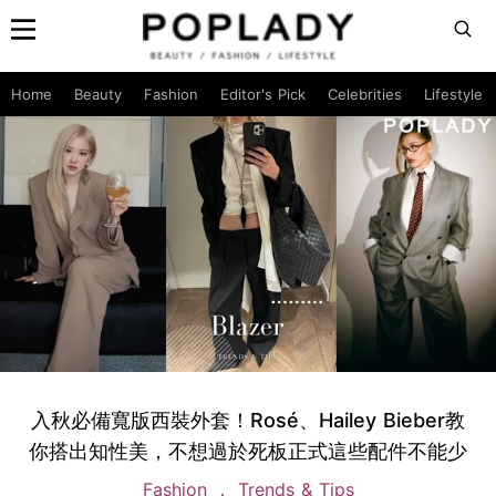
Home
Beauty
Fashion
Editor's Pick
Celebrities
Lifestyle
入秋必備寬版西裝外套！Rosé、Hailey Bieber教
你搭出知性美，不想過於死板正式這些配件不能少
Fashion
Trends & Tips