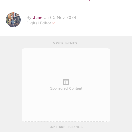
By
June
on 05 Nov 2024
Digital Editor
POPLADY Fashion Editor
Work hard ! Play hard
june.huang@poplady-mag.com
ADVERTISEMENT
Sponsored Content
CONTINUE READING