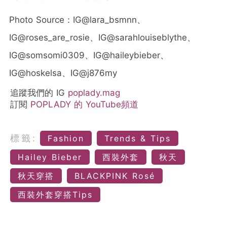
Photo Source：
IG@lara_bsmnn、
IG@roses_are_rosie、IG@sarahlouiseblythe、
IG@somsomi0309、
IG@
haileybieber、
IG@
hoskelsa、IG@
j876my
追蹤我們的 IG
poplady.mag
訂閱
POPLADY 的 YouTube頻道
標籤:
Fashion
Trends & Tips
Hailey Bieber
西裝外套
秋天
秋天穿搭
BLACKPINK Rosé
西裝外套穿搭Tips