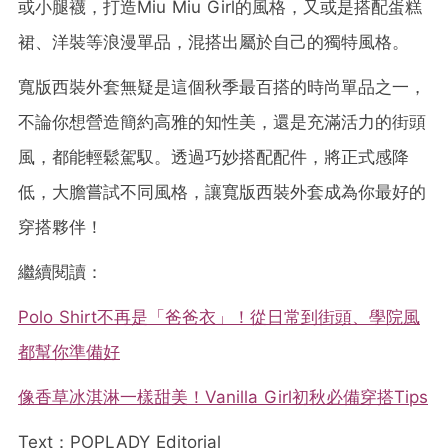
或小腿襪，打造Miu Miu Girl的風格，又或是搭配蛋糕
裙、洋裝等浪漫單品，混搭出屬於自己的獨特風格。
寬版西裝外套無疑是這個秋季最百搭的時尚單品之一，
不論你想營造簡約高雅的知性美，還是充滿活力的街頭
風，都能輕鬆駕馭。透過巧妙搭配配件，將正式感降
低，大膽嘗試不同風格，讓寬版西裝外套成為你
最好的
穿搭夥伴
！
繼續閱讀：
Polo Shirt不再是「爸爸衣」！從日常到街頭、學院風
都幫你準備好
像香草冰淇淋一樣甜美！Vanilla Girl初秋必備穿搭Tips
Text：POPLADY Editorial