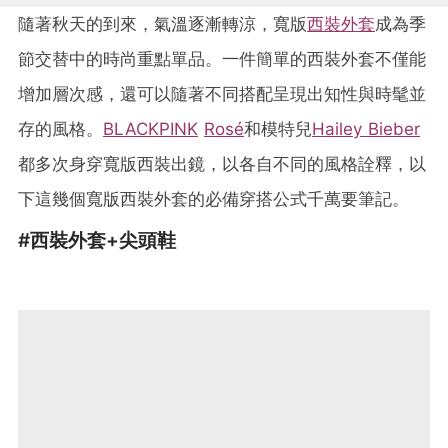
隨著秋天的到來，氣溫逐漸轉涼，寬版
西裝外套
成為季
節交替中的時尚重點單品。
一件簡單的西裝外套
不僅能
增加層次感，還可以隨著不同搭配呈現出知性與時髦並
存的風格。
BLACKPINK
Rosé
和模特兒
Hailey Bieber
都多次身穿寬版西裝出鏡，以各自不同的風格詮釋，以
下這幾個寬版西裝外套的必備穿搭公式千萬要筆記。
#
西裝外套+
尖頭鞋