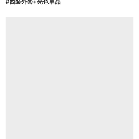
#
西裝外套+
亮色單品