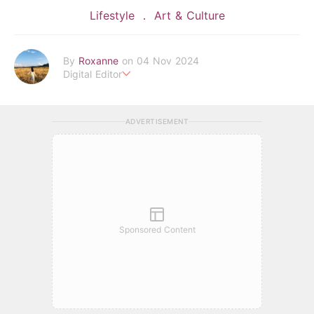
Lifestyle
Art & Culture
By
Roxanne
on 04 Nov 2024
Digital Editor
POPLADY時尚編輯
負責時尚、美妝、珠寶、生活、美食、影劇、文化潮流
ADVERTISEMENT
roxanne.lee@poplady-mag.com
Sponsored Content