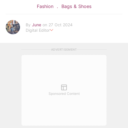
Fashion
Bags & Shoes
By
June
on 27 Oct 2024
Digital Editor
POPLADY Fashion Editor
Work hard ! Play hard
june.huang@poplady-mag.com
ADVERTISEMENT
Sponsored Content