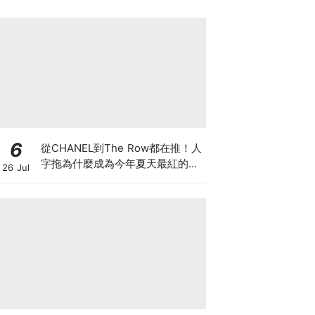
6
從CHANEL到The Row都在推！人
字拖為什麼成為今年夏天最紅的
26 Jul
鞋？8雙話題新品圖鑑