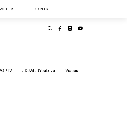
 WITH US
CAREER
POPTV
#DoWhatYouLove
Videos