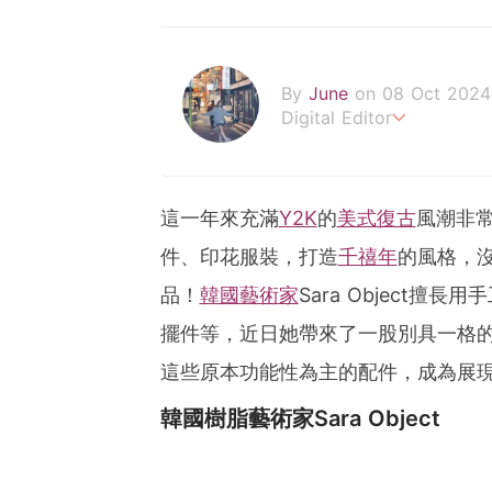
By
June
on 08 Oct 2024
Digital Editor
POPLADY Fashion Editor
Work hard ! Play hard
june.huang@poplady-ma
這一年來充滿
Y2K
的
美式復古
風潮非
件、印花服裝，打造
千禧年
的風格，
品！
韓國藝術家
Sara Object
擺件等，近日她帶來了一股別具一格
這些原本功能性為主的配件，成為展
韓國樹脂藝術家
Sara Object