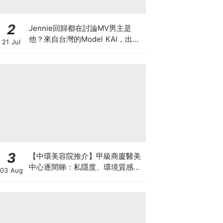
2
Jennie回歸都在討論MV男主是
他？來自台灣的Model KAI，出演
21 Jul
SEVENTEEN MV，鹽系魅力圈粉
韓國
3
【中環美容院推介】甲級商廈醫美
中心逐間睇：私隱度、環境質感、
03 Aug
唔 Hard Sell 體驗