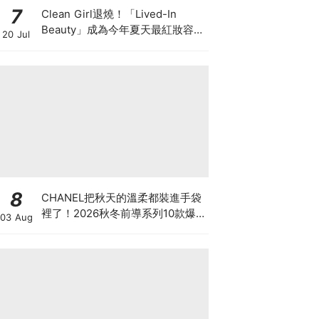
7
Clean Girl退燒！「Lived-In
Beauty」成為今年夏天最紅妝容，
20 Jul
越自然越時髦的彩妝技巧及單品
8
CHANEL把秋天的溫柔都裝進手袋
裡了！2026秋冬前導系列10款爆
03 Aug
款手袋、小皮件一次看