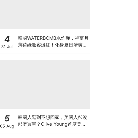
4
韓國WATERBOMB水炸彈，福富月
薄荷綠妝容爆紅！化身夏日清爽
31 Jul
「Mint Girl」彩妝單品清單
5
韓國人逛到不想回家，美國人卻沒
那麼買單？Olive Young首度登陸
05 Aug
美國，為什麼複製不了韓國神話