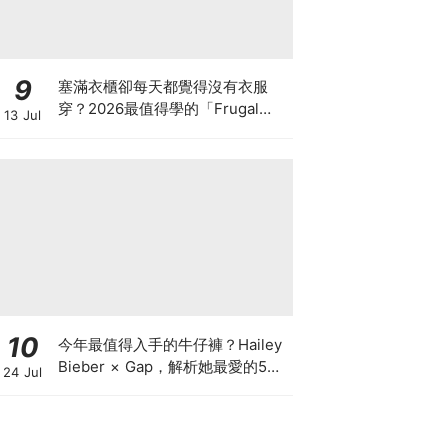
9
塞滿衣櫃卻每天都覺得沒有衣服
穿？2026最值得學的「Frugal
13 Jul
Chic」穿搭哲學，一件白T、一條
牛仔褲就很時髦
10
今年最值得入手的牛仔褲？Hailey
Bieber × Gap，解析她最愛的5種
24 Jul
丹寧版型，原來時髦感都藏在細節
裡