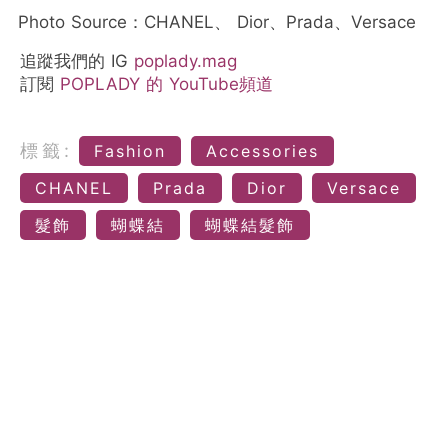
Photo Source：CHANEL、 Dior、Prada、Versace
追蹤我們的 IG
poplady.mag
訂閱
POPLADY 的 YouTube頻道
標籤:
Fashion
Accessories
CHANEL
Prada
Dior
Versace
髮飾
蝴蝶結
蝴蝶結髮飾