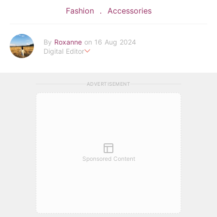
Fashion
Accessories
By
Roxanne
on 16 Aug 2024
Digital Editor
POPLADY時尚編輯
負責時尚、美妝、珠寶、生活、美食、影劇、文化潮流
ADVERTISEMENT
roxanne.lee@poplady-mag.com
Sponsored Content