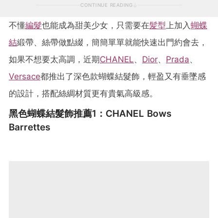
CONTINUE READING
不懂
編髮
也能成為甜美少女，只需要在
髪型
上加入
蝴蝶
結
緞帶、絲帶做點綴，簡簡單單就能快速出門約會去，
如果不想要太高調，近期
CHANEL
、
Dior
、
Prada
、
Versace
都推出了深色款蝴蝶結髮飾，輕盈又有垂墜感
的設計，搭配絲綢材質更有貴氣高級感。
黑色蝴蝶結髮飾推薦1：CHANEL Bows
Barrettes