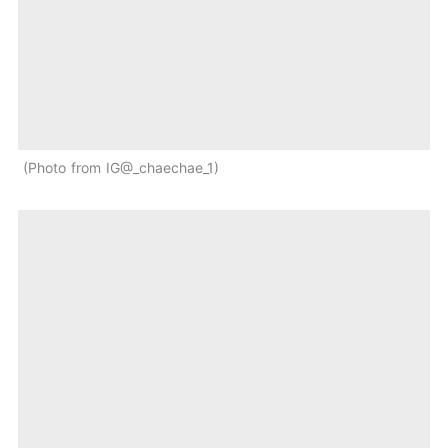
Photo from IG@_chaechae_1