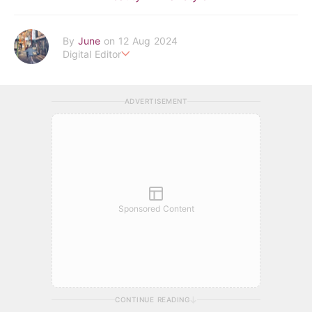
By
June
on 12 Aug 2024
Digital Editor
POPLADY Fashion Editor
Work hard ! Play hard
june.huang@poplady-mag.com
ADVERTISEMENT
Sponsored Content
CONTINUE READING