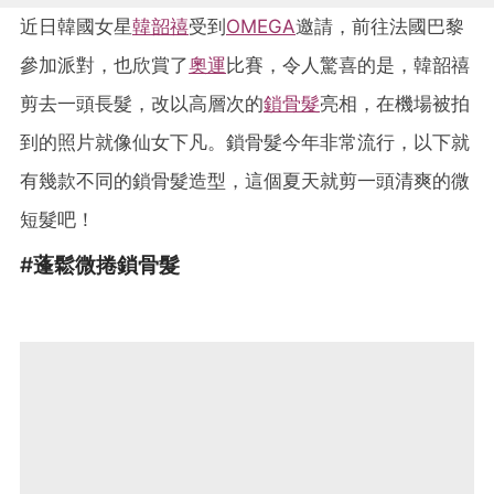
近日韓國女星
韓韶禧
受到
OMEGA
邀請，前往法國巴黎
參加派對，也欣賞了
奧運
比賽，令人驚喜的是，韓韶禧
剪去一頭長髮，改以高層次的
鎖骨髮
亮相，在機場被拍
到的照片就像仙女下凡。鎖骨髮今年非常流行，以下就
有幾款不同的鎖骨髮造型，這個夏天就剪一頭清爽的微
短髮吧！
#蓬鬆微捲鎖骨髮