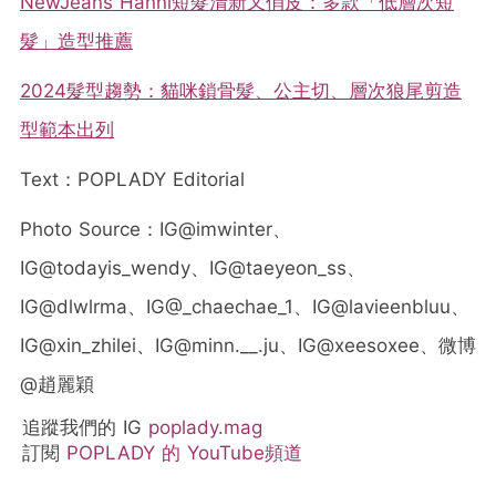
NewJeans Hanni短髮清新又俏皮：多款「低層次短
髮」造型推薦
2024髮型趨勢：貓咪鎖骨髮、公主切、層次狼尾剪造
型範本出列
Text：POPLADY Editorial
Photo Source：
IG@imwinter、
IG@todayis_wendy、
IG@taeyeon_ss、
IG@
dlwlrma、
IG@_chaechae_1、
IG@lavieenbluu、
IG@
xin_zhilei、IG@minn.__.ju、IG@
xeesoxee、
微博
@趙麗穎
追蹤我們的 IG
poplady.mag
訂閱
POPLADY 的 YouTube頻道