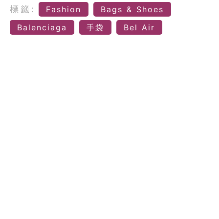
標籤:
Fashion
Bags & Shoes
Balenciaga
手袋
Bel Air