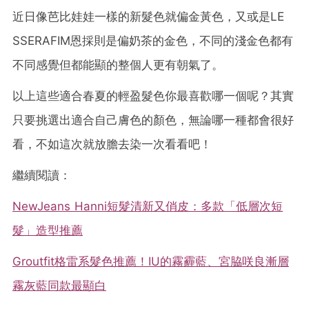
近日像芭比娃娃一樣的新髮色就偏金黃色，又或是
LE
SSERAFIM恩採則是偏奶茶的
金色，
不同的淺金色都有
不同感覺但都能顯的整個人更有朝氣了。
以上這些適合春夏的輕盈髮色你最喜歡哪一個呢？其實
只要挑選出適合自己膚色的顏色，無論哪一種都會很好
看，不如這次就放膽去染一次看看吧！
繼續閱讀：
NewJeans Hanni短髮清新又俏皮：多款「低層次短
髮」造型推薦
Groutfit格雷系髮色推薦！IU的霧霾藍、宮脇咲良漸層
霧灰藍同款最顯白