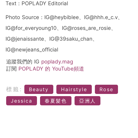
Text：POPLADY Editorial
Photo Source：IG@heybiblee、
IG@hhh.e_c.v、
IG@for_everyoung10、IG@roses_are_rosie、
IG@jenaissante、IG@39saku_chan、
IG@newjeans_official
追蹤我們的 IG
poplady.mag
訂閱
POPLADY 的 YouTube頻道
標籤:
Beauty
Hairstyle
Rose
Jessica
春夏髮色
亞洲人