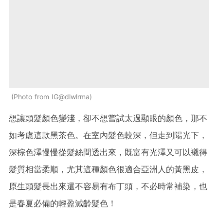
Photo from IG@dlwlrma
想讓頭髮顏色變淺，卻不想嘗試太過顯眼的顏色，那不
如考慮這款黑茶色。在室內髮色較深，但走到陽光下，
深棕色澤慢慢從髮絲間透出來，既富有光澤又可以襯得
髮質相當柔順，尤其這種顏色很適合亞洲人的黃黑皮，
原生頭髮長出來還不容易有布丁頭，不必時常補染，也
是春夏必備的輕盈減齡髮色！