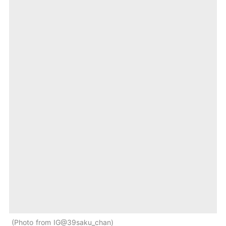
Photo from IG@39saku_chan