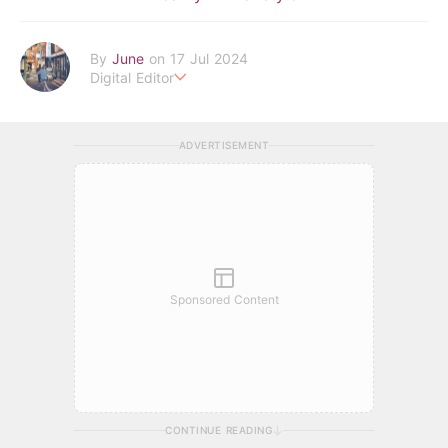
By
June
on 17 Jul 2024
Digital Editor
POPLADY Fashion Editor
Work hard ! Play hard
june.huang@poplady-mag.com
ADVERTISEMENT
Sponsored Content
CONTINUE READING