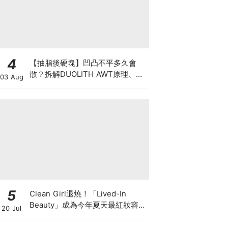
4
【抽脂後硬塊】凹凸不平多久會
散？拆解DUOLITH AWT原理、按
03 Aug
摩注意與求醫警號
5
Clean Girl退燒！「Lived-In
Beauty」成為今年夏天最紅妝容，
20 Jul
越自然越時髦的彩妝技巧及單品