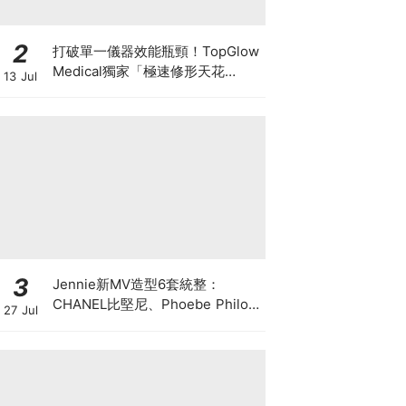
2
打破單一儀器效能瓶頸！TopGlow
Medical獨家「極速修形天花
13 Jul
板」：瑞士百萬級DUOLITH®
AWT聯乘Onda Pro
3
Jennie新MV造型6套統整：
CHANEL比堅尼、Phoebe Philo
27 Jul
作品都入鏡，夏日法式風再次掀起
討論