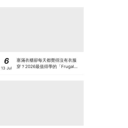
6
塞滿衣櫃卻每天都覺得沒有衣服
穿？2026最值得學的「Frugal
13 Jul
Chic」穿搭哲學，一件白T、一條
牛仔褲就很時髦