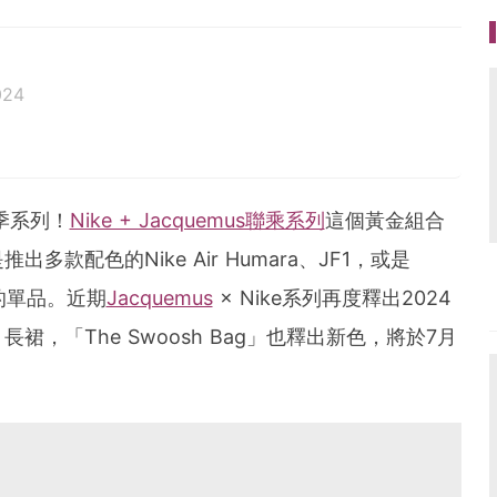
024
活、美食、影劇、文化潮流
ag.com
季系列！
Nike + Jacquemus聯乘系列
這個黃金組合
款配色的Nike Air Humara、JF1，或是
的單品。近期
Jacquemus
× Nike系列再度釋出2024
，「The Swoosh Bag」也釋出新色，將於7月