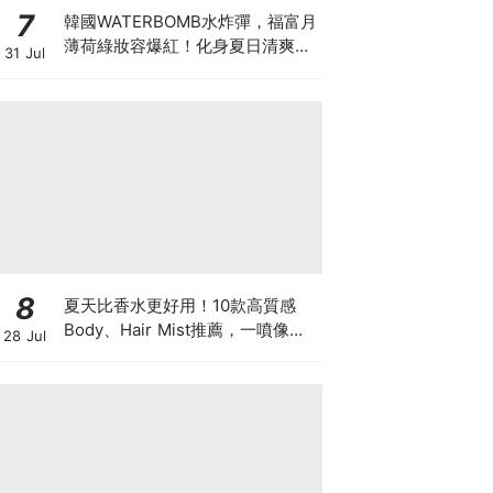
7
韓國WATERBOMB水炸彈，福富月
薄荷綠妝容爆紅！化身夏日清爽
31 Jul
「Mint Girl」彩妝單品清單
8
夏天比香水更好用！10款高質感
Body、Hair Mist推薦，一噴像剛
28 Jul
洗完澡，更有「偽體香」感！