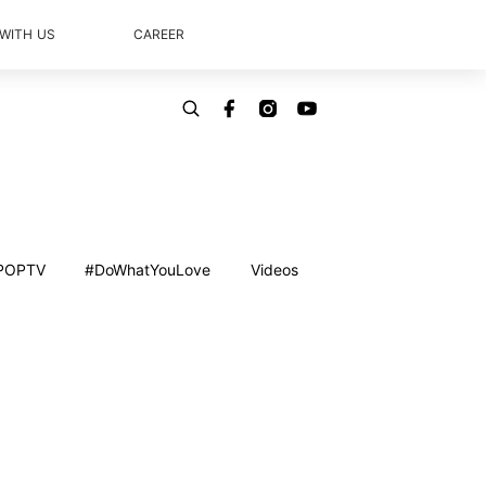
 WITH US
CAREER
POPTV
#DoWhatYouLove
Videos