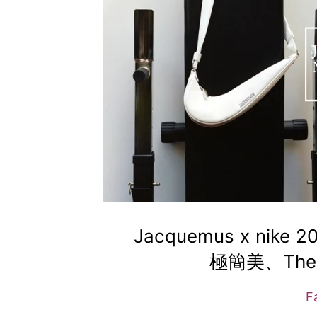
Jacquemus x n
極簡美、The 
F