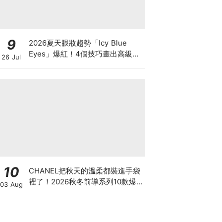
9
2026夏天眼妝趨勢「Icy Blue
Eyes」爆紅！4個技巧畫出高級冰
26 Jul
透感，彩妝推薦一次看
10
CHANEL把秋天的溫柔都裝進手袋
裡了！2026秋冬前導系列10款爆
03 Aug
款手袋、小皮件一次看