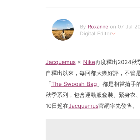
By
Roxanne
on 07 Jul 2
Digital Editor
POPLADY時尚編輯
負責時尚、美妝、珠寶、生
roxanne.lee@poplady-m
Jacquemus
×
Nike
再度釋出2024秋
自釋出以來，每回都大獲好評，不管是推出多
「
The Swoosh Bag
」都是相當搶手
秋季系列，包含運動服套裝、緊身衣、長裙
10日起在
Jacquemus
官網率先發售。