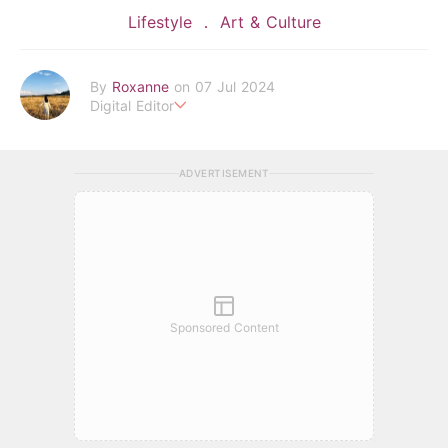
Lifestyle
Art & Culture
By
Roxanne
on 07 Jul 2024
Digital Editor
POPLADY時尚編輯
負責時尚、美妝、珠寶、生活、美食、影劇、文化潮流
ADVERTISEMENT
roxanne.lee@poplady-mag.com
Sponsored Content