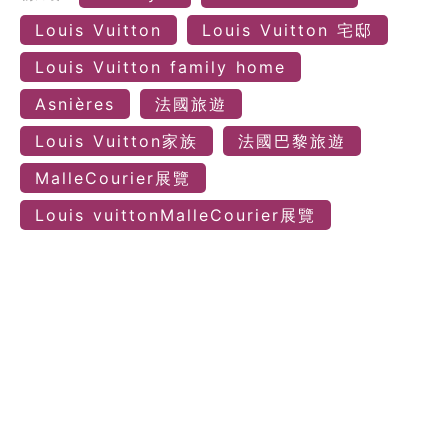
Louis Vuitton
Louis Vuitton 宅邸
Louis Vuitton family home
Asnières
法國旅遊
Louis Vuitton家族
法國巴黎旅遊
MalleCourier展覽
Louis vuittonMalleCourier展覽