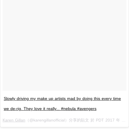
Slowly driving my make up artists mad by doing this every time
we de-rig. They love it really... #nebula #avengers
Karen Gillan
（@karengillanofficial）分享的貼文 於
PDT 2017 年 9月 月 29 日 上午 8:30