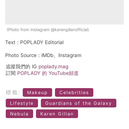
Photo from Instagram @karengillanofficial
Text：POPLADY Editorial
Photo Source：IMDb、Instagram
追蹤我們的 IG
poplady.mag
訂閱
POPLADY 的 YouTube頻道
標籤:
Makeup
Celebrities
Lifestyle
Guardians of the Galaxy
Nebula
Karen Gillan