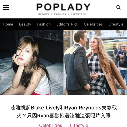
Home
Beauty
Fashion
Editor's Pick
Celebrities
Lifestyle
泫雅挑起Blake Lively和Ryan Reynolds夫妻戰
火？只因Ryan喜歡抱著泫雅這張照片入睡
Celebrities
Lifestyle