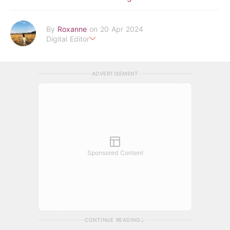
By
Roxanne
on 20 Apr 2024
Digital Editor
POPLADY時尚編輯
負責時尚、美妝、珠寶、生活、美食、影劇、文化潮流
ADVERTISEMENT
roxanne.lee@poplady-mag.com
Sponsored Content
CONTINUE READING