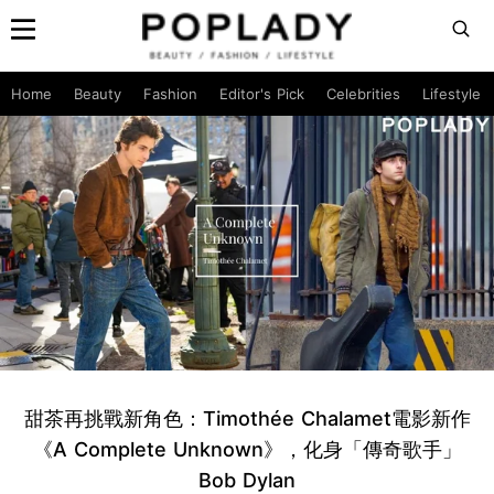
Home
Beauty
Fashion
Editor's Pick
Celebrities
Lifestyle
甜茶再挑戰新角色：Timothée Chalamet電影新作
《A Complete Unknown》，化身「傳奇歌手」
Bob Dylan