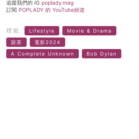
追蹤我們的 IG
poplady.mag
訂閱
POPLADY 的 YouTube頻道
標籤:
Lifestyle
Movie & Drama
甜茶
電影2024
A Complete Unknown
Bob Dylan