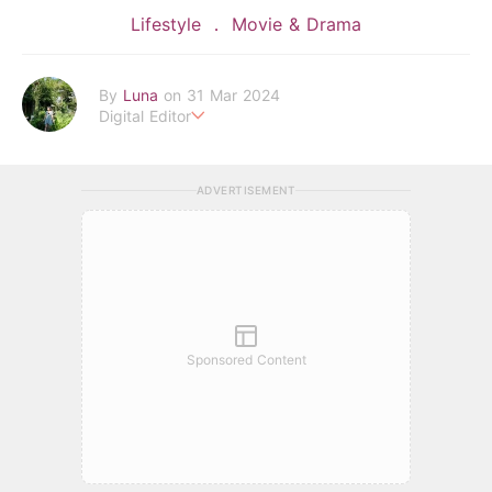
Lifestyle
Movie & Drama
By
Luna
on 31 Mar 2024
Digital Editor
POPLADY時尚編輯
在浩瀚的時尚世界中挖掘背後的故事
ADVERTISEMENT
透過旅行找尋理想生活的樣貌 捕捉下每個美好瞬間
luna.huang@poplady-mag.com
Sponsored Content