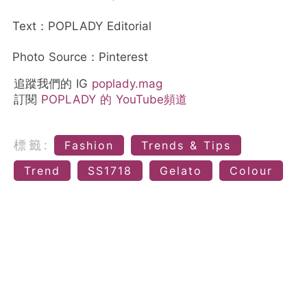
Text：POPLADY Editorial
Photo Source：Pinterest
追蹤我們的 IG
poplady.mag
訂閱
POPLADY 的 YouTube頻道
標籤:
Fashion
Trends & Tips
Trend
SS1718
Gelato
Colour