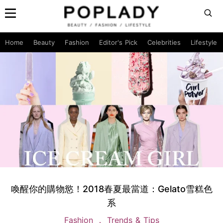
Home
Beauty
Fashion
Editor's Pick
Celebrities
Lifestyle
喚醒你的購物慾！2018春夏最當道：Gelato雪糕色
系
Fashion
Trends & Tips