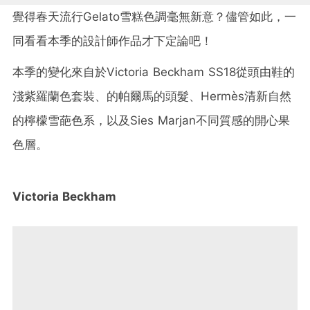
覺得春天流行
Gelato雪糕
色調毫無新意？儘管如此，一
同看看本季的設計師作品才下定論吧！
本季的變化來自於
Victoria Beckham SS18
從頭由鞋的
淺紫羅蘭色套裝、的帕爾馬的頭髮、
Hermès
清新自然
的檸檬雪葩色系，以及
Sies Marjan不同質感
的開心果
色層。
Victoria Beckham