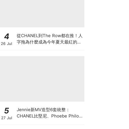
4
從CHANEL到The Row都在推！人
字拖為什麼成為今年夏天最紅的
26 Jul
鞋？8雙話題新品圖鑑
5
Jennie新MV造型6套統整：
CHANEL比堅尼、Phoebe Philo
27 Jul
作品都入鏡，夏日法式風再次掀起
討論