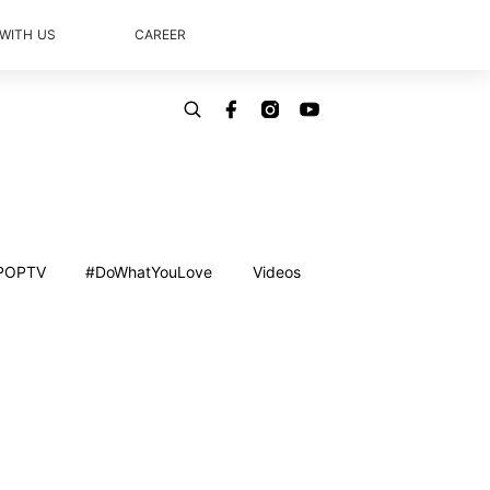
 WITH US
CAREER
POPTV
#DoWhatYouLove
Videos