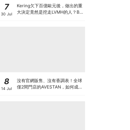
7
Kering欠下百億歐元後，做出的重
大決定竟然是挖走LVMH的人？BV
30 Jul
的新CEO大有來頭
8
沒有官網販售、沒有香調表！全球
僅2間門店的AVESTAN，如何成為
14 Jul
香氛圈最神秘品牌？