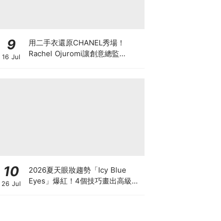
9
用二手衣還原CHANEL秀場！
Rachel Ojuromi讓創意總監
16 Jul
Matthieu Blazy都親自留言
10
2026夏天眼妝趨勢「Icy Blue
Eyes」爆紅！4個技巧畫出高級冰
26 Jul
透感，彩妝推薦一次看