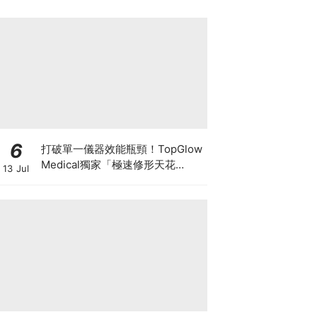
6
打破單一儀器效能瓶頸！TopGlow
Medical獨家「極速修形天花
13 Jul
板」：瑞士百萬級DUOLITH®
AWT聯乘Onda Pro