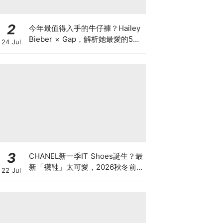
2
今年最值得入手的牛仔褲？Hailey
Bieber × Gap，解析她最愛的5種
24 Jul
丹寧版型，原來時髦感都藏在細節
裡
3
CHANEL新一季IT Shoes誕生？最
新「襪鞋」太可愛，2026秋冬前
22 Jul
導系列9雙焦點鞋款