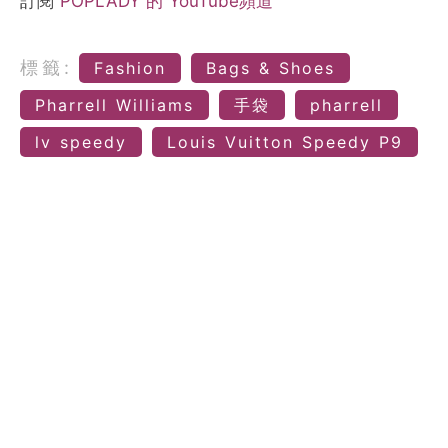
訂閱
POPLADY 的 YouTube頻道
標籤:
Fashion
Bags & Shoes
Pharrell Williams
手袋
pharrell
lv speedy
Louis Vuitton Speedy P9