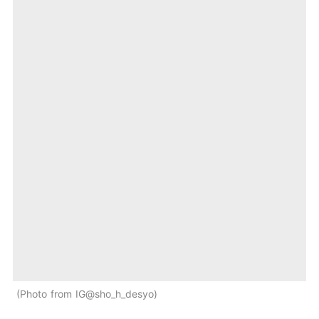
Photo from IG@sho_h_desyo