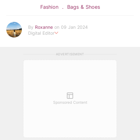
Fashion
Bags & Shoes
By
Roxanne
on 09 Jan 2024
Digital Editor
POPLADY時尚編輯
負責時尚、美妝、珠寶、生活、美食、影劇、文化潮流
ADVERTISEMENT
roxanne.lee@poplady-mag.com
Sponsored Content