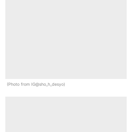
Photo from IG@sho_h_desyo