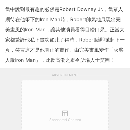
當中說到最有趣的必然是
Robert Downey Jr.
，當眾人
期待在他筆下的
Iron Man
時，
Robert
帥氣地展現出完
美畫風的
Iron Man
，讓其他演員看得目瞪口呆。正當大
家都驚訝他私下畫功如此了得時，
Robert
隨即掀起下一
頁，笑言這才是他真正的畫作。由完美畫風變作「火柴
人版
Iron Man
」，此反高潮之舉令所場人士笑翻！
ADVERTISEMENT
Sponsored Content