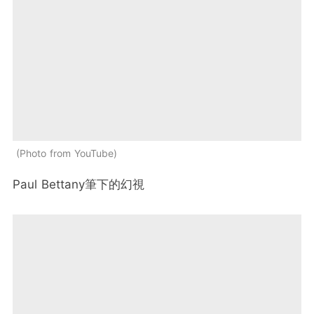
Photo from YouTube
Paul Bettany
筆下的幻視