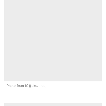
Photo from IG@ako._.rea