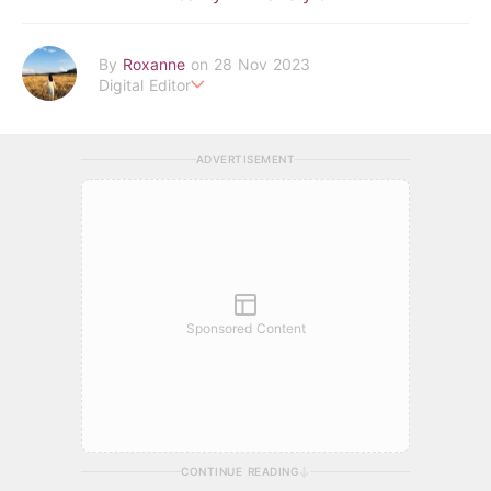
By
Roxanne
on 28 Nov 2023
Digital Editor
POPLADY時尚編輯
負責時尚、美妝、珠寶、生活、美食、影劇、文化潮流
ADVERTISEMENT
roxanne.lee@poplady-mag.com
Sponsored Content
CONTINUE READING