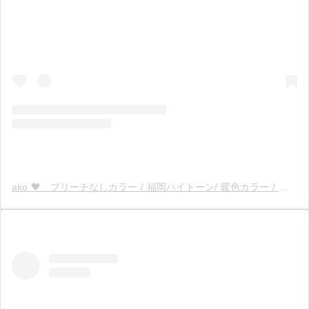
ako 🖤 ブリーチなしカラー / 福岡ハイトーン/ 暖色カラー / 福岡美容室（@ako._.rea）分享的貼文