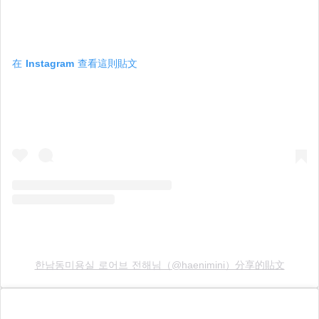
在 Instagram 查看這則貼文
한남동미용실 로어브 전해님（@haenimini）分享的貼文