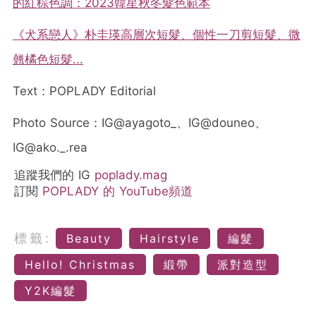
的紅棕色調：2023韓星秋冬髮色範本
《犬系戀人》朴圭瑛高層次短髮、個性一刀剪短髮、微
翹橘色短髮...
Text：POPLADY Editorial
Photo Source：IG@ayagoto_、IG@douneo、
IG@ako._.rea
追蹤我們的 IG
poplady.mag
訂閱
POPLADY 的 YouTube頻道
標籤:
Beauty
Hairstyle
編髮
Hello! Christmas
緞帶
派對造型
Y2K編髮