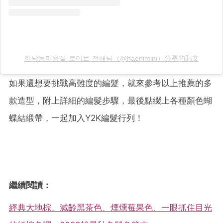
한남동미용실 로어브 전해님（@haenimini）分享的貼文
如果還想要挑戰高難度的編髮，就來參考以上推薦的多
款造型，附上詳細的編髮步驟，最後點綴上各種顏色蝴
蝶結緞帶，一起加入Y2K編髮行列！
繼續閱讀：
經典大地棕、減齡黑茶色、煙燻莓果色、一眼抓住目光