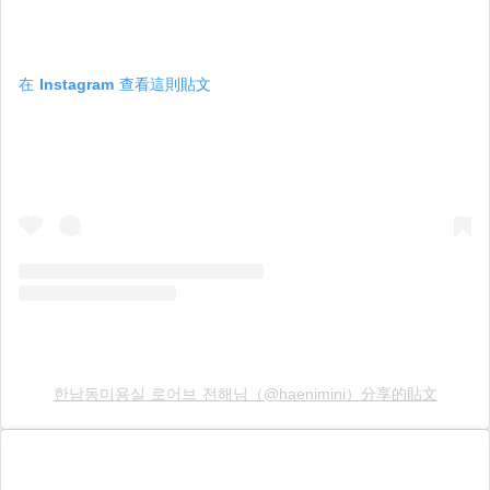
在 Instagram 查看這則貼文
한남동미용실 로어브 전해님（@haenimini）分享的貼文