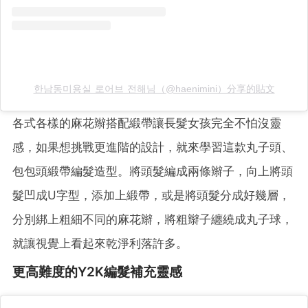
한남동미용실 로어브 전해님（@haenimini）分享的貼文
各式各樣的麻花辮搭配緞帶讓長髮女孩完全不怕沒靈
感，如果想挑戰更進階的設計，就來學習這款丸子頭、
包包頭緞帶編髮造型。將頭髮編成兩條辮子，向上將頭
髮凹成U字型，添加上緞帶，或是將頭髮分成好幾層，
分別綁上粗細不同的麻花辮，將粗辮子纏繞成丸子球，
就讓視覺上看起來乾淨利落許多。
更高難度的Y2K編髮補充靈感