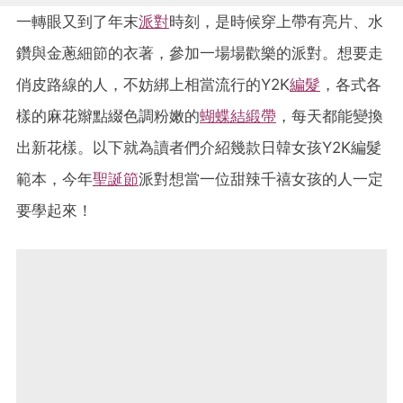
一轉眼又到了年末
派對
時刻，是時候穿上帶有亮片、水
鑽與金蔥細節的衣著，參加一場場歡樂的派對。想要走
俏皮路線的人，不妨綁上相當流行的Y2K
編髮
，各式各
樣的麻花辮點綴色調粉嫩的
蝴蝶結
緞帶
，每天都能變換
出新花樣。以下就為讀者們介紹幾款日韓女孩Y2K編髮
範本，今年
聖誕節
派對想當一位甜辣千禧女孩的人一定
要學起來！