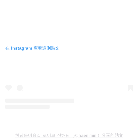
在 Instagram 查看這則貼文
한남동미용실 로어브 전해님（@haenimini）分享的貼文