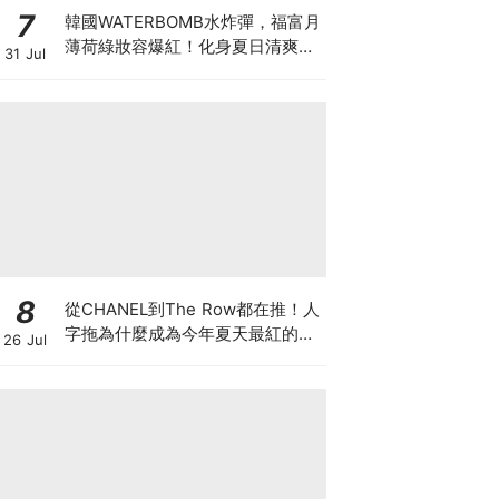
7
韓國WATERBOMB水炸彈，福富月
薄荷綠妝容爆紅！化身夏日清爽
31 Jul
「Mint Girl」彩妝單品清單
8
從CHANEL到The Row都在推！人
字拖為什麼成為今年夏天最紅的
26 Jul
鞋？8雙話題新品圖鑑