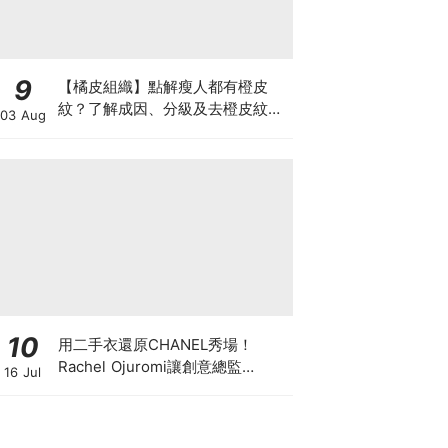
9
【橘皮組織】點解瘦人都有橙皮
紋？了解成因、分級及去橙皮紋改
03 Aug
善方法，認識Onda Pro及
DUOLITH AWT技術
10
用二手衣還原CHANEL秀場！
Rachel Ojuromi讓創意總監
16 Jul
Matthieu Blazy都親自留言