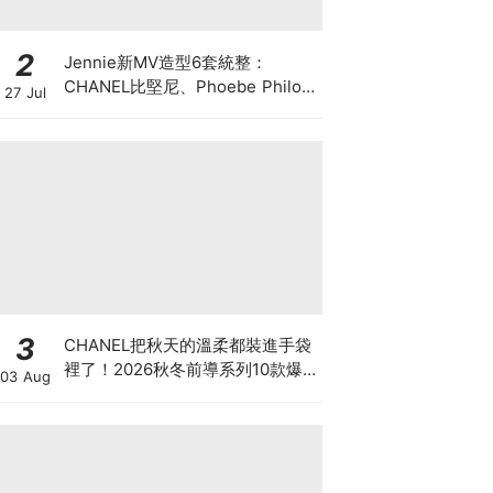
2
Jennie新MV造型6套統整：
CHANEL比堅尼、Phoebe Philo
27 Jul
作品都入鏡，夏日法式風再次掀起
討論
3
CHANEL把秋天的溫柔都裝進手袋
裡了！2026秋冬前導系列10款爆
03 Aug
款手袋、小皮件一次看