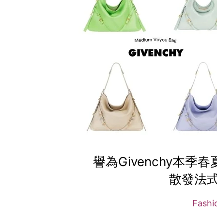
譽為Givenchy本季春夏
散發法
Fash