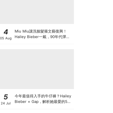
4
Miu Miu讓洗臉髮箍文藝復興！
Hailey Bieber一戴，90年代彈簧
05 Aug
髮箍正式回歸
5
今年最值得入手的牛仔褲？Hailey
Bieber × Gap，解析她最愛的5種
24 Jul
丹寧版型，原來時髦感都藏在細節
裡