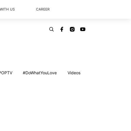
 WITH US
CAREER
POPTV
#DoWhatYouLove
Videos