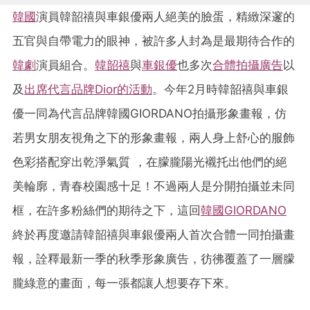
韓國
演員韓韶禧與車銀優兩人絕美的臉蛋，精緻深邃的
五官與自帶電力的眼神，被許多人封為是最期待合作的
韓劇
演員組合。
韓韶禧
與
車銀優
也多次
合體拍攝廣告
以
及
出席代言品牌Dior的活動
。今年2月時韓韶禧與車銀
優一同為代言品牌韓國GIORDANO拍攝形象畫報，仿
若男女朋友視角之下的形象畫報，兩人身上舒心的服飾
色彩搭配穿出乾淨氣質 ，在朦朧陽光襯托出他們的絕
美輪廓，青春校園感十足！不過兩人是分開拍攝並未同
框，在許多粉絲們的期待之下，這回
韓國
GIORDANO
終於再度邀請韓韶禧與車銀優兩人首次合體一同拍攝畫
報，詮釋最新一季的秋季形象廣告，彷彿覆蓋了一層朦
朧綠意的畫面，每一張都讓人想要存下來。