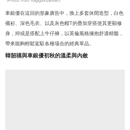
Photo from IG@giordanokr
車銀優在這回的形象廣告中，換上多套休閒造型，白色
襯衫、深色毛衣、以及灰色帽T的疊加穿搭使其更顯修
身，抑或是搭配上牛仔褲，以英倫風格擁抱舒適精髓，
帶來能夠輕鬆駕馭各種場合的經典單品。
韓韶禧與車銀優初秋的溫柔與內斂