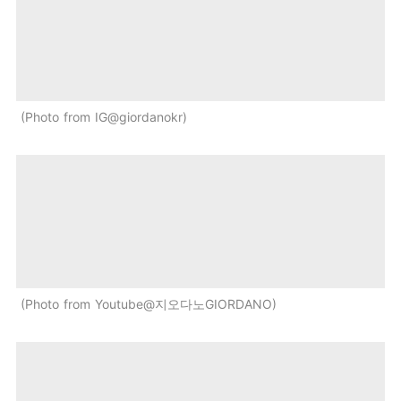
Photo from IG@giordanokr
Photo from Youtube@지오다노GIORDANO