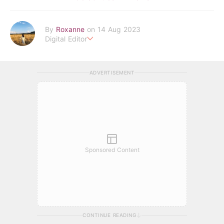
By
Roxanne
on 14 Aug 2023
Digital Editor
POPLADY時尚編輯
負責時尚、美妝、珠寶、生活、美食、影劇、文化潮流
ADVERTISEMENT
roxanne.lee@poplady-mag.com
Sponsored Content
CONTINUE READING