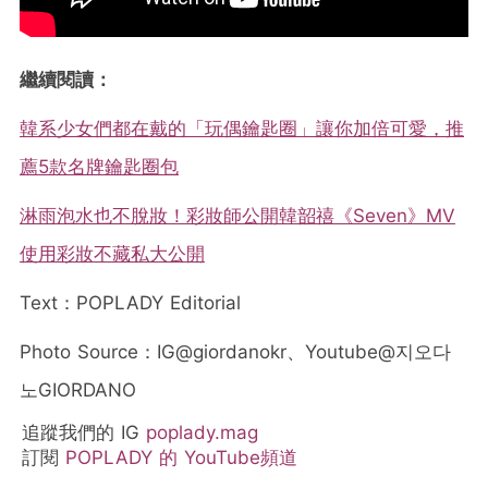
繼續閱讀：
韓系少女們都在戴的「玩偶鑰匙圈」讓你加倍可愛，推
薦5款名牌鑰匙圈包
淋雨泡水也不脫妝！彩妝師公開韓韶禧《Seven》MV
使用彩妝不藏私大公開
Text：POPLADY Editorial
Photo Source：IG@giordanokr、Youtube@지오다
노GIORDANO
追蹤我們的 IG
poplady.mag
訂閱
POPLADY 的 YouTube頻道