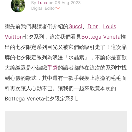
By
Luna
on 06 Aug 2023
Digital Editor
POPLADY時尚編輯
在浩瀚的時尚世界中挖掘背後的故事
繼先前我們與讀者們介紹的
Gucci
、
Dior
、
Louis
透過旅行找尋理想生活的樣貌 捕捉下每個美好瞬間
luna.huang@poplady-mag.com
Vuitton
七夕系列，這次我們看見
Bottega Veneta
推
出的七夕限定系列目光又被它們給吸引走了！這次品
牌的七夕限定系列為浪漫「水晶紫」，不論你是喜歡
大編織還是小編織
手袋
的讀者都能在這次的系列中找
到心儀的款式，其中還有一款手袋換上療癒的毛毛面
料再次讓人心動不已。讓我們一起來欣賞本次的
Bottega Veneta七夕限定系列。