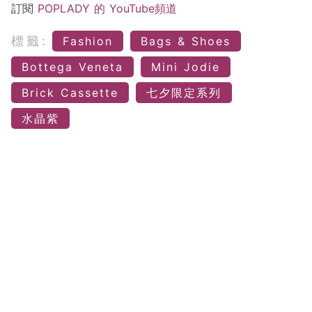
訂閱
POPLADY 的 YouTube頻道
標籤:
Fashion
Bags & Shoes
Bottega Veneta
Mini Jodie
Brick Cassette
七夕限定系列
水晶紫