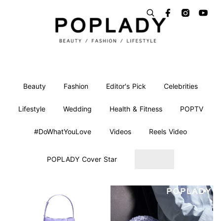
Beauty
Fashion
Editor's Pick
Celebrities
Lifestyle
Wedding
Health & Fitness
POPTV
#DoWhatYouLove
Videos
Reels Video
POPLADY Cover Star