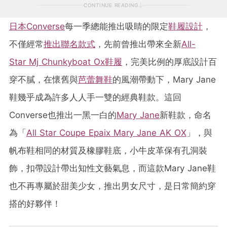
CONTINUE READING
日本
Converse
每一季總能推出吸睛的限定
鞋履
設計
，
不僅經常
推出聯名款式
，先前曾推出帶來全新
All-
Star Mj Chunkyboat Ox鞋履
，完美比例的厚底設計百
穿不膩，在懷舊與
芭蕾舞鞋
的風潮帶動下，Mary Jane
鞋幾乎成為許多人人手一雙的經典鞋款。這回
Converse也推出一黑一白的
Mary Jane
新鞋款，命名
為「
All Star Coupe Epaix Mary Jane AK OX
」，與
帆布鞋相同的材質及橡膠鞋底，小牛皮革保有孔洞裝
飾，扣帶設計帶出知性文藝氣息，而這款Mary Jane鞋
也不再專屬於甜美少女，推出男女尺寸，是日常簡約穿
搭的好夥伴！