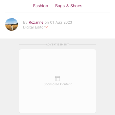
Fashion
Bags & Shoes
By
Roxanne
on 01 Aug 2023
Digital Editor
POPLADY時尚編輯
負責時尚、美妝、珠寶、生活、美食、影劇、文化潮流
ADVERTISEMENT
roxanne.lee@poplady-mag.com
Sponsored Content