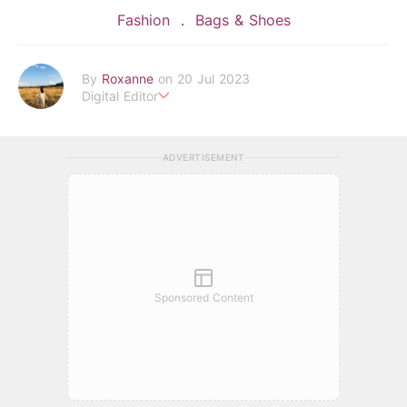
Fashion
Bags & Shoes
By
Roxanne
on 20 Jul 2023
Digital Editor
POPLADY時尚編輯
負責時尚、美妝、珠寶、生活、美食、影劇、文化潮流
ADVERTISEMENT
roxanne.lee@poplady-mag.com
Sponsored Content