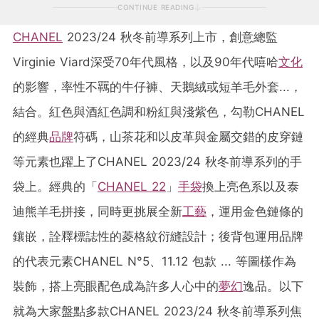
CONTINUE READING
CHANEL
2023/24 秋冬前導系列上市，創意總監
Virginie Viard深受70年代風格，以及90年代嘻哈
文化
的影響，率性不羈的牛仔褲、天鵝絨或短羊毛外套...，
結合。紅色與酒紅色調和粉紅與淺紫色，勾勒CHANEL
的經典
品牌
符碼，山茶花和以皮革與金屬交錯的皮穿鏈
等元素也躍上了CHANEL 2023/24 秋冬前導系列的手
袋上。經典的「
CHANEL 22
」
手袋
換上亮色系以及泰
迪熊羊毛拼接，同時更挑展全新
工藝
，運用金色鏈條的
鑲嵌，詮釋標誌性的菱格紋衍縫設計；後背包運用品牌
的代表元素CHANEL N°5、11.12 包款 ... 等圖樣作為
裝飾，搭上亮眼配色成為許多人心中的
夢幻
逸品。以下
就為大家盤點多款CHANEL 2023/24 秋冬前導系列焦