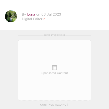
By
Luna
on 06 Jul 2023
Digital Editor
POPLADY時尚編輯
在浩瀚的時尚世界中挖掘背後的故事
ADVERTISEMENT
透過旅行找尋理想生活的樣貌 捕捉下每個美好瞬間
luna.huang@poplady-mag.com
Sponsored Content
CONTINUE READING