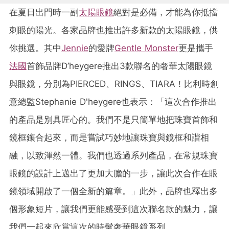
在夏日出門時一副
太陽眼鏡
絕對是必備，才能為你抵擋
刺眼的陽光。各家品牌也推出許多新款的太陽眼鏡，供
你挑選。其中
Jennie
的愛牌
Gentle Monster
更是攜手
法國
首飾品牌D’heygere推出3款聯名的奢華太陽眼鏡
與眼鏡，分別為PIERCED、RINGS、TIARA！比利時創
意總監Stephanie D'heygere也表示：「這次合作推出
的產品是別具匠心的。我們不是只簡單地把珠寶首飾和
鏡框鑲合起來，而是嘗試巧妙地讓珠寶與鏡框和諧相
融，以致渾然一體。我們也透過系列產品，在常規珠寶
眼鏡的設計上邁出了更加大膽的一步，讓此次合作在眼
鏡領域開啟了一個全新的篇章。」此外，品牌也釋出多
個形象短片，讓我們更能感受到這次聯名款的魅力，讓
我們一起來欣賞這次的時髦奢華眼鏡系列。