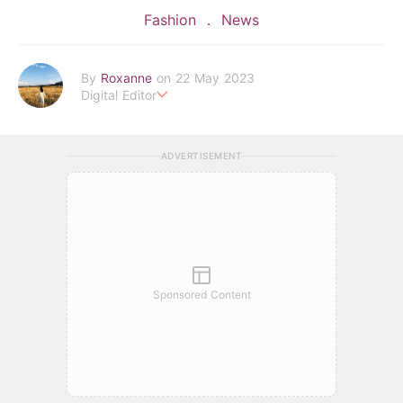
Fashion
News
By
Roxanne
on 22 May 2023
Digital Editor
POPLADY時尚編輯
負責時尚、美妝、珠寶、生活、美食、影劇、文化潮流
ADVERTISEMENT
roxanne.lee@poplady-mag.com
Sponsored Content