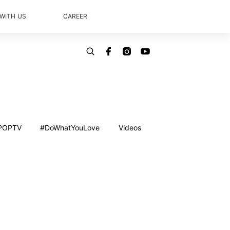
 WITH US
CAREER
POPTV
#DoWhatYouLove
Videos