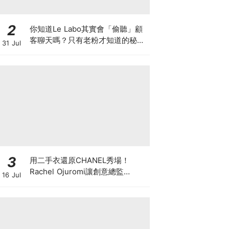
2
你知道Le Labo其實會「偷聽」顧
客聊天嗎？只有老粉才知道的秘密
31 Jul
IG，把店裡的對話都變成品牌故事
3
用二手衣還原CHANEL秀場！
Rachel Ojuromi讓創意總監
16 Jul
Matthieu Blazy都親自留言