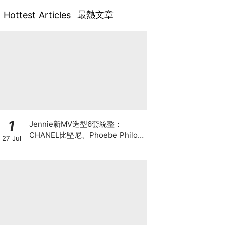
最熱文章
Hottest Articles
1
Jennie新MV造型6套統整：
CHANEL比堅尼、Phoebe Philo
27 Jul
作品都入鏡，夏日法式風再次掀起
討論