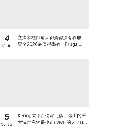
4
塞滿衣櫃卻每天都覺得沒有衣服
穿？2026最值得學的「Frugal
13 Jul
Chic」穿搭哲學，一件白T、一條
牛仔褲就很時髦
5
Kering欠下百億歐元後，做出的重
大決定竟然是挖走LVMH的人？BV
30 Jul
的新CEO大有來頭