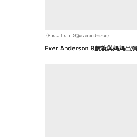
Photo from IG@everanderson
Ever Anderson 9歲就與媽媽