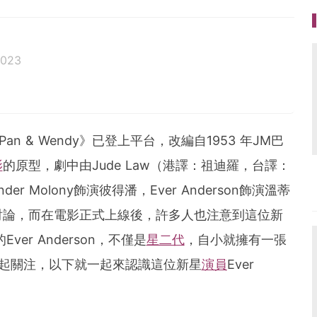
2023
活、美食、影劇、文化潮流
ag.com
Pan & Wendy》已登上平台，改編自1953 年JM巴
影
的原型，劇中由Jude Law（港譯：祖迪羅，台譯：
r Molony飾演彼得潘，Ever Anderson飾演溫蒂
討論，而在電影正式上線後，許多人也注意到這位新
ver Anderson，不僅是
星二代
，自小就擁有一張
起關注，以下就一起來認識這位新星
演員
Ever