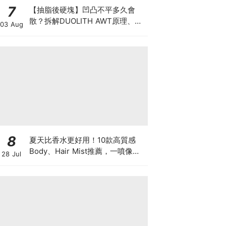
7
【抽脂後硬塊】凹凸不平多久會
散？拆解DUOLITH AWT原理、按
03 Aug
摩注意與求醫警號
8
夏天比香水更好用！10款高質感
Body、Hair Mist推薦，一噴像剛
28 Jul
洗完澡，更有「偽體香」感！