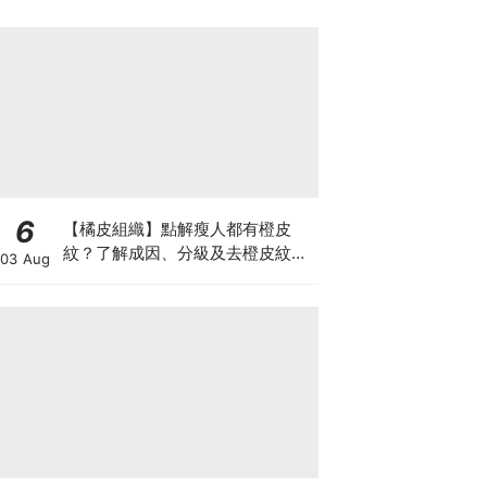
6
【橘皮組織】點解瘦人都有橙皮
紋？了解成因、分級及去橙皮紋改
03 Aug
善方法，認識Onda Pro及
DUOLITH AWT技術