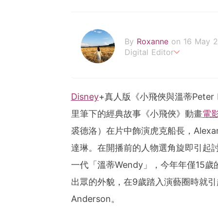
By
Roxanne
on 16 May 
Digital Editor
POPLADY時尚編輯
負責時尚、美妝、珠寶、生
roxanne.lee@poplady-m
Disney
+真人版《小飛俠與溫蒂Peter 
里筆下的經典故事《小飛俠》動畫
電
裘德洛）在片中飾演虎克船長，Alexande
達琳。在開播前的人物選角旋即引起
一代「溫蒂Wendy」，今年年僅15歲的E
出眾的外貌，在9歲踏入演藝圈時就引
Anderson。