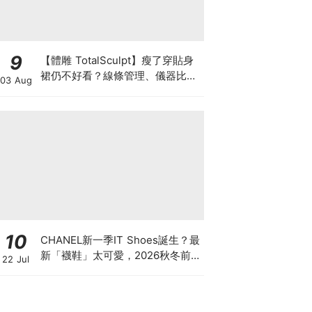
9
【體雕 TotalSculpt】瘦了穿貼身
裙仍不好看？線條管理、儀器比較
03 Aug
與宴會前時間表
10
CHANEL新一季IT Shoes誕生？最
新「襪鞋」太可愛，2026秋冬前
22 Jul
導系列9雙焦點鞋款