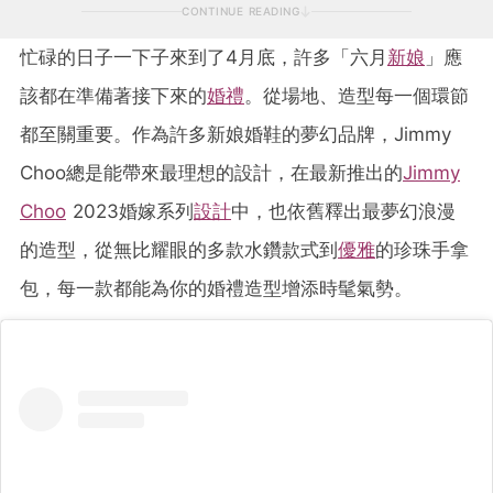
CONTINUE READING
忙碌的日子一下子來到了4月底，許多「六月
新娘
」應
該都在準備著接下來的
婚禮
。從場地、造型每一個環節
都至關重要。作為許多新娘婚鞋的夢幻品牌，Jimmy
Choo總是能帶來最理想的設計，在最新推出的
Jimmy
Choo
2023婚嫁系列
設計
中，也依舊釋出最夢幻浪漫
的造型，從無比耀眼的多款水鑽款式到
優雅
的珍珠手拿
包，每一款都能為你的婚禮造型增添時髦氣勢。