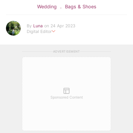
Wedding
Bags & Shoes
By
Luna
on 24 Apr 2023
Digital Editor
POPLADY時尚編輯
在浩瀚的時尚世界中挖掘背後的故事
ADVERTISEMENT
透過旅行找尋理想生活的樣貌 捕捉下每個美好瞬間
luna.huang@poplady-mag.com
Sponsored Content