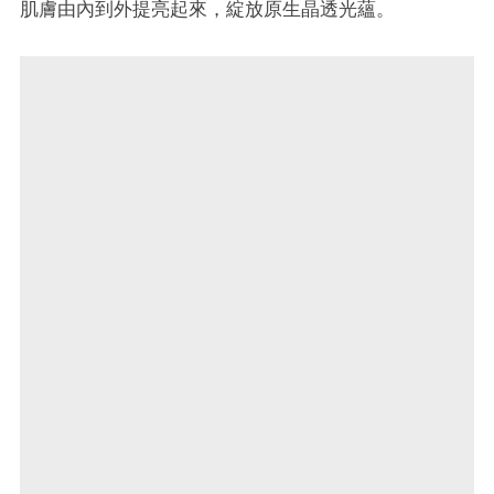
肌膚由內到外提亮起來，綻放原生晶透光蘊。