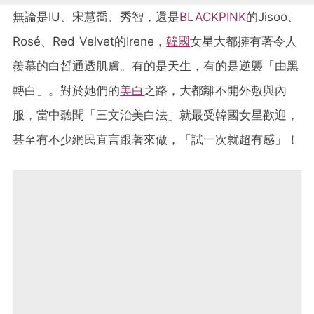
無論是IU、宋慧喬、秀智，還是
BLACKPINK
的Jisoo、
Rosé、Red Velvet的Irene，
韓國
女星大都擁有著令人
羨慕的白晳通透肌膚。有的是天生，有的是逆襲「由黑
轉白」。對於她們的
美白
之路，大都離不開外敷與內
服，當中聽聞「三文治美白法」就最受韓國女星歡迎，
甚至有不少網民直言跟著來做，「試一次就超有感」！