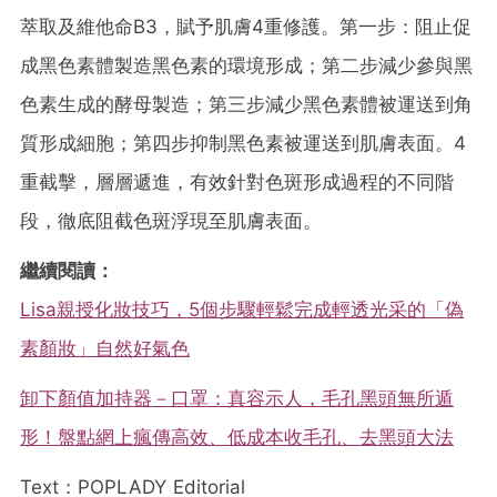
萃取及維他命B3，賦予肌膚4重修護。第一步：阻止促
成黑色素體製造黑色素的環境形成；第二步減少參與黑
色素生成的酵母製造；第三步減少黑色素體被運送到角
質形成細胞；第四步抑制黑色素被運送到肌膚表面。4
重截擊，層層遞進，有效針對色斑形成過程的不同階
段，徹底阻截色斑浮現至肌膚表面。
繼續閱讀：
Lisa親授化妝技巧，5個步驟輕鬆完成輕透光采的「偽
素顏妝」自然好氣色
卸下顏值加持器－口罩：真容示人，毛孔黑頭無所遁
形！盤點網上瘋傳高效、低成本收毛孔、去黑頭大法
Text：POPLADY Editorial