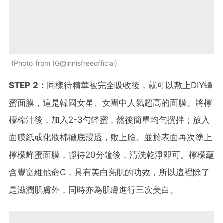
Photo from IG@innisfreeofficial
STEP 2：
同樣待精華被完全吸收後，就可以敷上DIY蜂
蜜面膜，這是韓國女星、女團中人氣超高的面膜。將檸
檬榨汁後，加入2-3勺蜂蜜，然後簡單均勻攪拌；放入
面膜紙或化妝棉徹底浸透，敷上臉。並於表面再次塗上
檸檬蜂蜜面膜，靜待20分鐘後，清洗乾淨即可。檸檬蘊
含豐富維他命C，具有美白亮肌的功效，所以這裡除了
是滋潤肌膚外，同時亦為肌膚進行三次美白。