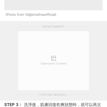
Photo from IG@innisfreeofficial
ADVERTISEMENT
Sponsored Content
CONTINUE READING
STEP 3：
洗淨後，肌膚回復乾爽狀態時，就可以再次