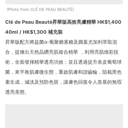
Photo from CLÉ DE PEAU BEAUTÉ
Clé de Peau Beauté昇華版高效亮膚精華 HK$1,400
40ml / HK$1,300 補充裝
昇華版配方將益菌α-葡聚糖寡糖及圓葉尤加利萃取混
合，提煉出天然晶鑽亮肌複合精華 ，利用亮肌煥彩技
術，全面發揮精華透亮功效；並且透過提升表皮葡萄球
菌，來平衡肌膚微生態，重啟肌膚和諧齒輪，阻截黑色
素生成，減淡及預防色斑，讓膚色回復令人羨慕的無瑕
透亮美態。