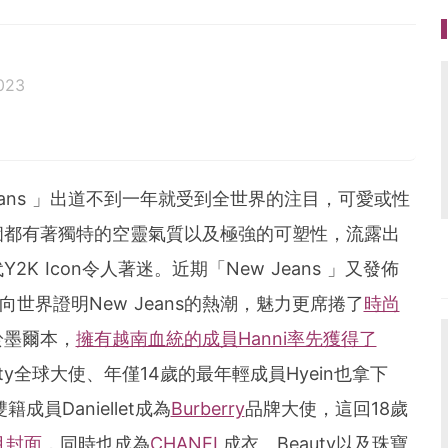
023
活、美食、影劇、文化潮流
ag.com
eans 」出道不到一年就受到全世界的注目，可愛或性
個都有著獨特的空靈氣質以及極強的可塑性，流露出
 Icon令人著迷。近期「New Jeans 」又發佈
次向世界證明New Jeans的熱潮，魅力更席捲了
時尚
於墨爾本，
擁有越南血統的成員Hanni率先獲得了
auty全球大使、年僅14歲的最年輕成員Hyein也拿下
員Daniellet成為
Burberry
品牌大使，這回18歲
月封面
，同時也成為
CHANEL
成衣、Beauty以及珠寶