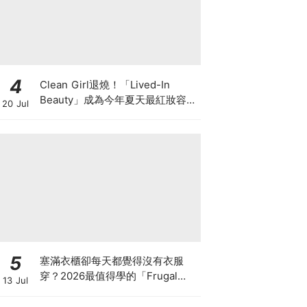
4
Clean Girl退燒！「Lived-In
Beauty」成為今年夏天最紅妝容，
20 Jul
越自然越時髦的彩妝技巧及單品
5
塞滿衣櫃卻每天都覺得沒有衣服
穿？2026最值得學的「Frugal
13 Jul
Chic」穿搭哲學，一件白T、一條
牛仔褲就很時髦