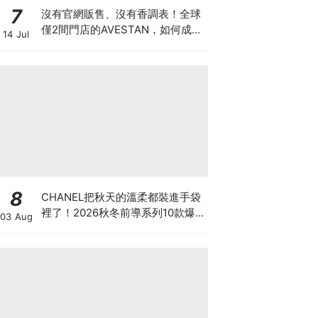
7
沒有官網販售、沒有香調表！全球
僅2間門店的AVESTAN，如何成為
14 Jul
香氛圈最神秘品牌？
8
CHANEL把秋天的溫柔都裝進手袋
裡了！2026秋冬前導系列10款爆
03 Aug
款手袋、小皮件一次看