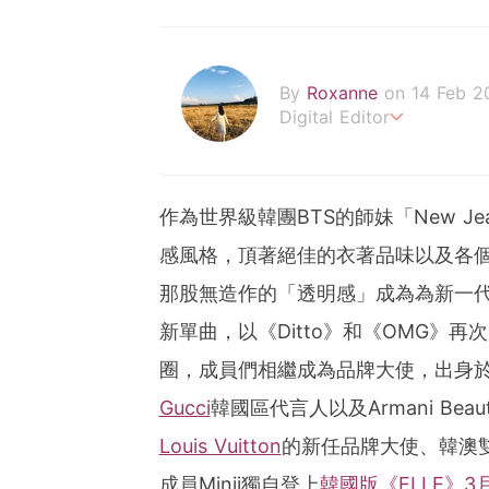
By
Roxanne
on 14 Feb 2
Digital Editor
POPLADY時尚編輯
負責時尚、美妝、珠寶、生
roxanne.lee@poplady-m
作為世界級韓團BTS的師妹「New J
感風格，頂著絕佳的衣著品味以及各
那股無造作的「透明感」成為為新一代Y2K
新單曲，以《Ditto》和《OMG》再
圈，成員們相繼成為品牌大使，出身
Gucci
韓國區代言人以及Armani Be
Louis Vuitton
的新任品牌大使、韓澳雙籍成
成員Minji獨自登上
韓國版《ELLE》3