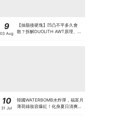
9
【抽脂後硬塊】凹凸不平多久會
散？拆解DUOLITH AWT原理、按
03 Aug
摩注意與求醫警號
10
韓國WATERBOMB水炸彈，福富月
薄荷綠妝容爆紅！化身夏日清爽
31 Jul
「Mint Girl」彩妝單品清單