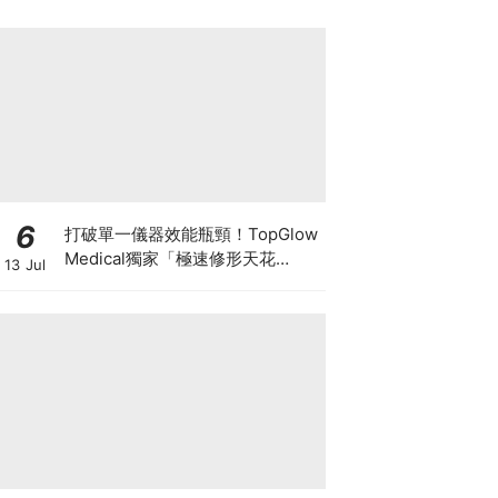
6
打破單一儀器效能瓶頸！TopGlow
Medical獨家「極速修形天花
13 Jul
板」：瑞士百萬級DUOLITH®
AWT聯乘Onda Pro