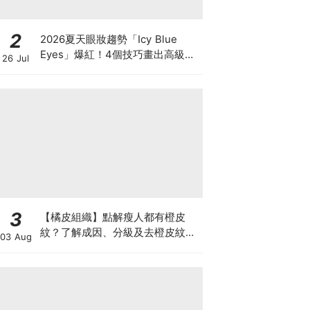
2
2026夏天眼妝趨勢「Icy Blue
Eyes」爆紅！4個技巧畫出高級冰
26 Jul
透感，彩妝推薦一次看
3
【橘皮組織】點解瘦人都有橙皮
紋？了解成因、分級及去橙皮紋改
03 Aug
善方法，認識Onda Pro及
DUOLITH AWT技術