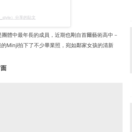
_style）分享的貼文
18歲，是團體中最年長的成員，近期也剛自首爾藝術高中－
Minji拍下了不少畢業照，宛如鄰家女孩的清新
封面