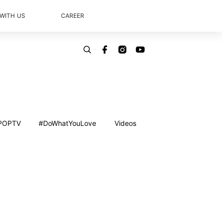
 WITH US
CAREER
POPTV
#DoWhatYouLove
Videos