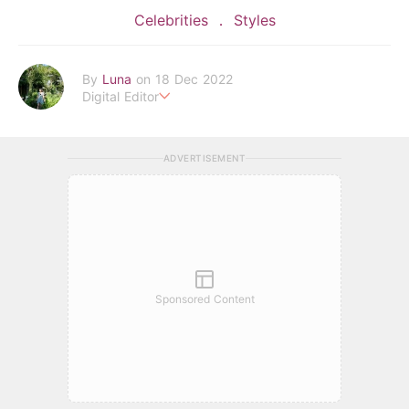
Celebrities
Styles
By
Luna
on 18 Dec 2022
Digital Editor
POPLADY時尚編輯
在浩瀚的時尚世界中挖掘背後的故事
ADVERTISEMENT
透過旅行找尋理想生活的樣貌 捕捉下每個美好瞬間
luna.huang@poplady-mag.com
Sponsored Content