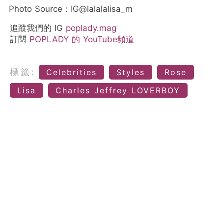
Photo Source：IG@lalalalisa_m
追蹤我們的 IG
poplady.mag
訂閱
POPLADY 的 YouTube頻道
標籤:
Celebrities
Styles
Rose
Lisa
Charles Jeffrey LOVERBOY