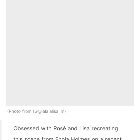
Photo from IG@lalalalisa_m
Obsessed with Rosé and Lisa recreating
this scene from Enola Holmes on a recent