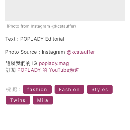
Photo from Instagram @kcstauffer
Text：POPLADY Editorial
Photo Source：Instagram
@kcstauffer
追蹤我們的 IG
poplady.mag
訂閱
POPLADY 的 YouTube頻道
標籤:
fashion
Fashion
Styles
Twins
Mila