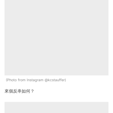
Photo from Instagram @kcstauffer
來個反串如何？