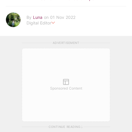
By
Luna
on 01 Nov 2022
Digital Editor
POPLADY時尚編輯
在浩瀚的時尚世界中挖掘背後的故事
ADVERTISEMENT
透過旅行找尋理想生活的樣貌 捕捉下每個美好瞬間
luna.huang@poplady-mag.com
Sponsored Content
CONTINUE READING