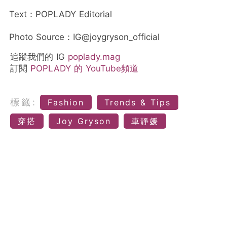
Text：POPLADY Editorial
Photo Source：IG@joygryson_official
追蹤我們的 IG
poplady.mag
訂閱
POPLADY 的 YouTube頻道
標籤:
Fashion
Trends & Tips
穿搭
Joy Gryson
車靜媛