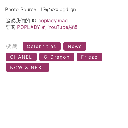
Photo Source：IG@xxxibgdrgn
追蹤我們的 IG
poplady.mag
訂閱
POPLADY 的 YouTube頻道
標籤:
Celebrities
News
CHANEL
G-Dragon
Frieze
NOW & NEXT