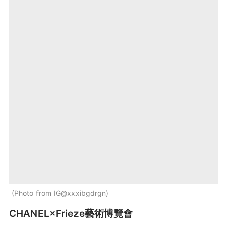
Photo from IG@xxxibgdrgn
CHANEL×Frieze藝術博覽會