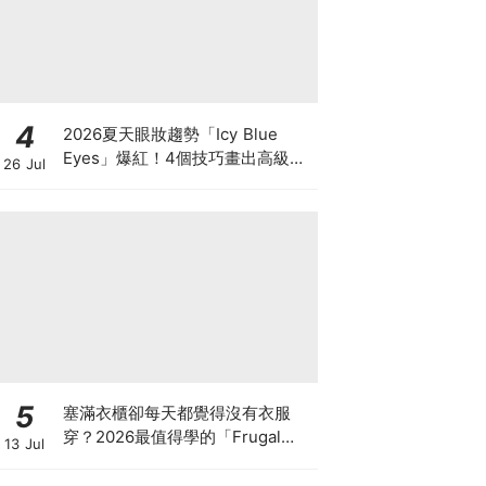
4
2026夏天眼妝趨勢「Icy Blue
Eyes」爆紅！4個技巧畫出高級冰
26 Jul
透感，彩妝推薦一次看
5
塞滿衣櫃卻每天都覺得沒有衣服
穿？2026最值得學的「Frugal
13 Jul
Chic」穿搭哲學，一件白T、一條
牛仔褲就很時髦