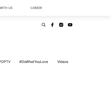
 WITH US
CAREER
POPTV
#DoWhatYouLove
Videos