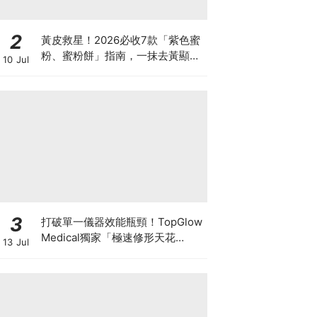
2
黃皮救星！2026必收7款「紫色蜜
粉、蜜粉餅」指南，一抹去黃顯
10 Jul
白、自帶磨皮濾鏡
3
打破單一儀器效能瓶頸！TopGlow
Medical獨家「極速修形天花
13 Jul
板」：瑞士百萬級DUOLITH®
AWT聯乘Onda Pro