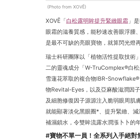
Photo from XOVĒ
XOVĒ「
白松露明眸提升緊緻眼霜
」是
眼霜的滋養質感，能秒速改善眼浮腫、
是最不可缺的亮眼寶物，就算閃光燈再
瑞士科研團隊以「植物活性提取技術」
二的靈魂成分「W-TruComplex
雪蓮花萃取的複合物IBR-Snowfl
物Revital-Eyes，以及亞麻酸
及細胞修復因子源源注入脆弱眼周肌
就能顯著淡化黑眼圈*、提升緊緻、減
補濕鎖水，令雙眸流露水潤漲卜卜的
#寶物不單一員！全系列入手絕對