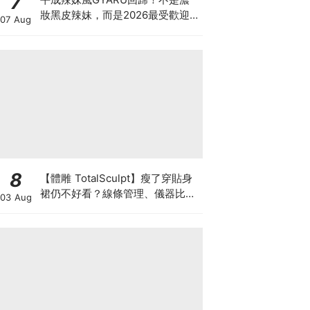
7
妝黑皮辣妹，而是2026最受歡迎
07 Aug
的「Neo-Gyaru」穿搭，把平成
DNA穿進日常
8
【體雕 TotalSculpt】瘦了穿貼身
裙仍不好看？線條管理、儀器比較
03 Aug
與宴會前時間表