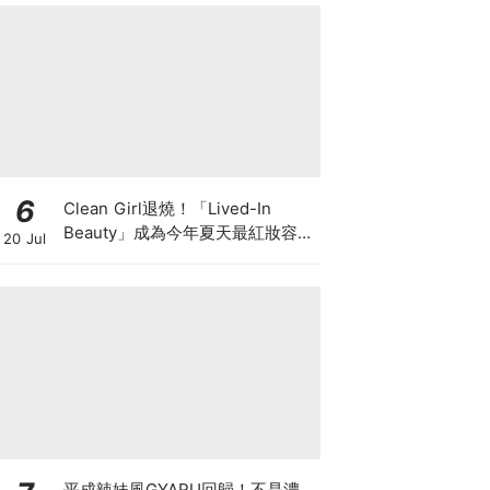
6
Clean Girl退燒！「Lived-In
Beauty」成為今年夏天最紅妝容，
20 Jul
越自然越時髦的彩妝技巧及單品
平成辣妹風GYARU回歸！不是濃