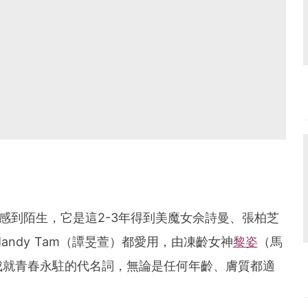
會感到陌生，它是這2-3年得到美魔女佘詩曼、張柏芝
ndy Tam（譚旻萱）都愛用，由凍齡女神
黎姿
（馬
成就青春永駐的代名詞，無論是任何年齡、膚質都適