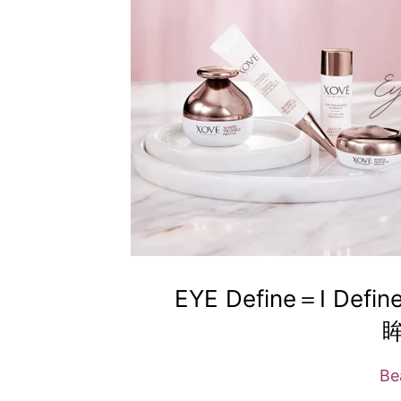
EYE Define＝I 
Be