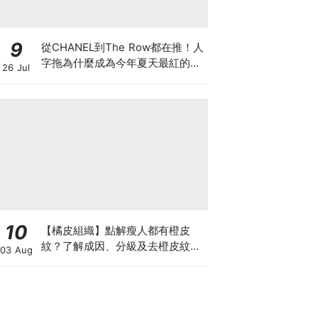
9
從CHANEL到The Row都在推！人
字拖為什麼成為今年夏天最紅的
26 Jul
鞋？8雙話題新品圖鑑
10
【橘皮組織】點解瘦人都有橙皮
紋？了解成因、分級及去橙皮紋改
03 Aug
善方法，認識Onda Pro及
DUOLITH AWT技術