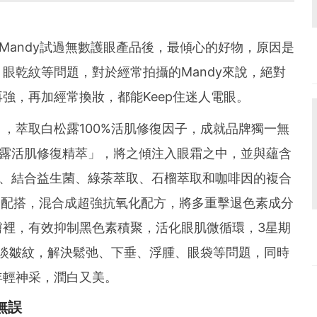
Mandy試過無數護眼產品後，最傾心的好物，原因是
眼乾紋等問題，對於經常拍攝的Mandy來說，絕對
強，再加經常換妝，都能Keep住迷人電眼。
，萃取白松露100%活肌修復因子，成就品牌獨一無
®白松露活肌修復精萃」，將之傾注入眼霜之中，並與蘊含
ake®、結合益生菌、綠茶萃取、石榴萃取和咖啡因的複合
滋潤因子配搭，混合成超強抗氧化配方，將多重擊退色素成分
膚裡，有效抑制黑色素積聚，活化眼肌微循環，3星期
淡皺紋，解決鬆弛、下垂、浮腫、眼袋等問題，同時
年輕神采，潤白又美。
無誤