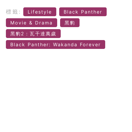
標籤:
Lifestyle
Black Panther
Movie & Drama
黑豹
黑豹2：瓦干達萬歲
Black Panther: Wakanda Forever