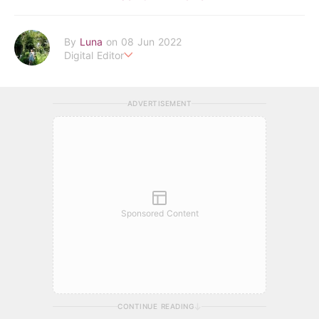
By
Luna
on 08 Jun 2022
Digital Editor
POPLADY時尚編輯
在浩瀚的時尚世界中挖掘背後的故事
ADVERTISEMENT
透過旅行找尋理想生活的樣貌 捕捉下每個美好瞬間
luna.huang@poplady-mag.com
Sponsored Content
CONTINUE READING