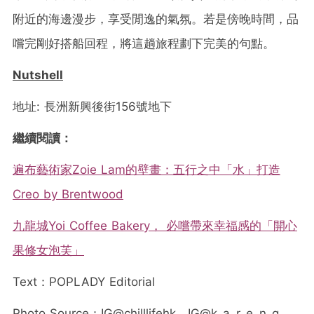
附近的海邊漫步，享受閒逸的氣氛。若是傍晚時間，品
嚐完剛好搭船回程，將這趟旅程劃下完美的句點。
Nutshell
地址: 長洲新興後街156號地下
繼續閱讀：
遍布藝術家Zoie Lam的壁畫：五行之中「水」打造
Creo by Brentwood
九龍城Yoi Coffee Bakery， 必嚐帶來幸福感的「開心
果修女泡芙」
Text：POPLADY Editorial
Photo Source：IG@chilllifehk、IG@k_a_r_e_n_g、