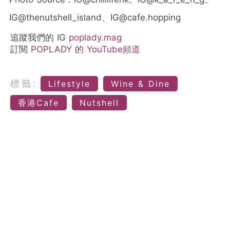
IG@thenutshell_island、IG@cafe.hopping
追蹤我們的 IG
poplady.mag
訂閱
POPLADY 的 YouTube頻道
標籤:
Lifestyle
Wine & Dine
香港Cafe
Nutshell