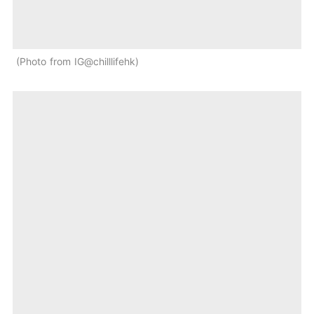
Photo from IG@chilllifehk