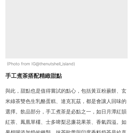
Photo from IG@thenutshell_island
手工煮茶搭配精緻甜點
與此，甜點也是值得嘗試的點心，包括黃豆粉蕨餅、玄
米綠茶雙色生乳酪蛋糕、達克瓦茲，都是會讓人回味的
選擇。飲品部分，手工煮茶是必點之一，如日月潭紅韻
紅茶、鳳凰單欉、士多啤梨忌廉花果茶、香氣四溢。如
果想喝添加奶的種類，抹茶歐蕾與印度香料奶茶是給喜