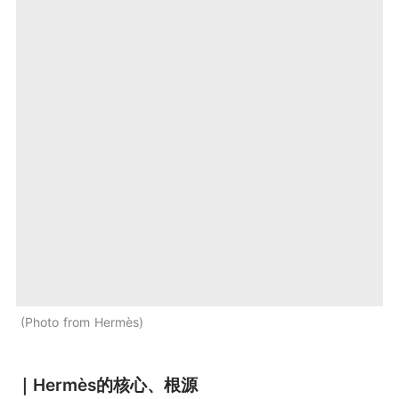
Photo from Hermès
｜Hermès的核心、根源