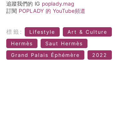
追蹤我們的 IG
poplady.mag
訂閱
POPLADY 的 YouTube頻道
標籤:
Lifestyle
Art & Culture
Hermès
Saut Hermès
Grand Palais Éphémère
2022