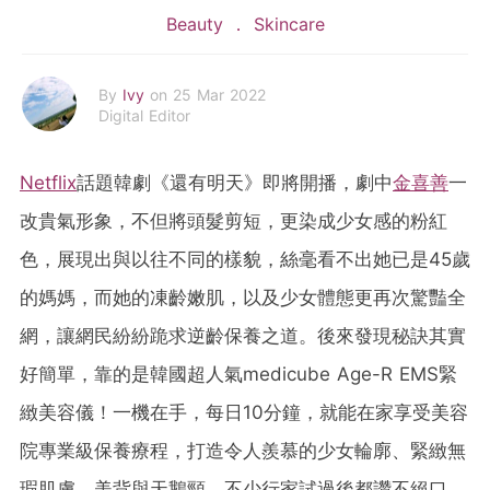
Beauty
Skincare
By
Ivy
on 25 Mar 2022
Digital Editor
Netflix
話題韓劇《還有明天》即將開播，劇中
金喜善
一
改貴氣形象，不但將頭髮剪短，更染成少女感的粉紅
色，展現出與以往不同的樣貌，絲毫看不出她已是45歲
的媽媽，而她的凍齡嫩肌，以及少女體態更再次驚豔全
網，讓網民紛紛跪求逆齡保養之道。後來發現秘訣其實
好簡單，靠的是韓國超人氣medicube Age-R EMS緊
緻美容儀！一機在手，每日10分鐘，就能在家享受美容
院專業級保養療程，打造令人羨慕的少女輪廓、緊緻無
瑕肌膚、美背與天鵝頸，不少行家試過後都讚不絕口，