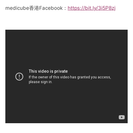
medicube香港Facebook：
https://bit.ly/3i5P8zj