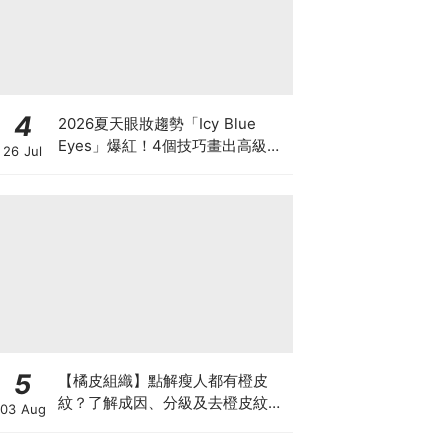
4
2026夏天眼妝趨勢「Icy Blue
Eyes」爆紅！4個技巧畫出高級冰
26 Jul
透感，彩妝推薦一次看
5
【橘皮組織】點解瘦人都有橙皮
紋？了解成因、分級及去橙皮紋改
03 Aug
善方法，認識Onda Pro及
DUOLITH AWT技術