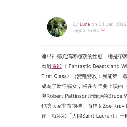
By
Luna
on 04 Jan 2022
Digital Editor
POPLADY時尚編輯
在浩瀚的時尚世界中挖掘背
透過旅行找尋理想生活的樣
連眼神都充滿著極致的性感，總是帶
luna.huang@poplady-ma
看過
電影
《 Fantastic Beasts a
First Class》（變種特攻：異能第
成為了新任貓女，將在今年要上映的《The 
與Robert Pattinson所飾演的Bru
也讓大家非常期待。而貓女Zoë Kra
作，就宛如「人間Saint Laurent」