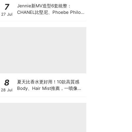
7
Jennie新MV造型6套統整：
CHANEL比堅尼、Phoebe Philo
27 Jul
作品都入鏡，夏日法式風再次掀起
討論
8
夏天比香水更好用！10款高質感
Body、Hair Mist推薦，一噴像剛
28 Jul
洗完澡，更有「偽體香」感！