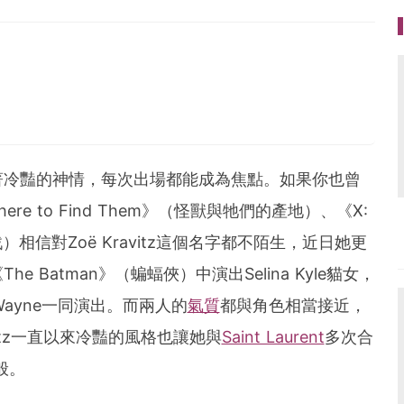
後的故事
貌 捕捉下每個美好瞬間
著冷豔的神情，每次出場都能成為焦點。如果你也曾
g.com
nd Where to Find Them》（怪獸與牠們的產地）、《X:
一戰）相信對Zoë Kravitz這個名字都不陌生，近日她更
Batman》（蝙蝠俠）中演出Selina Kyle貓女，
ce Wayne一同演出。而兩人的
氣質
都與角色相當接近，
vitz一直以來冷豔的風格也讓她與
Saint Laurent
多次合
一般。