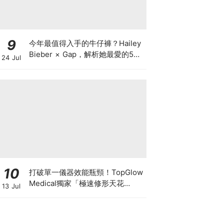
9
今年最值得入手的牛仔褲？Hailey
Bieber × Gap，解析她最愛的5種
24 Jul
丹寧版型，原來時髦感都藏在細節
裡
10
打破單一儀器效能瓶頸！TopGlow
Medical獨家「極速修形天花
13 Jul
板」：瑞士百萬級DUOLITH®
AWT聯乘Onda Pro