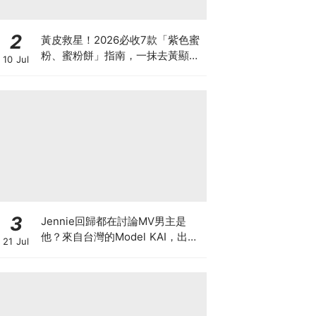
2
黃皮救星！2026必收7款「紫色蜜
粉、蜜粉餅」指南，一抹去黃顯
10 Jul
白、自帶磨皮濾鏡
3
Jennie回歸都在討論MV男主是
他？來自台灣的Model KAI，出演
21 Jul
SEVENTEEN MV，鹽系魅力圈粉
韓國