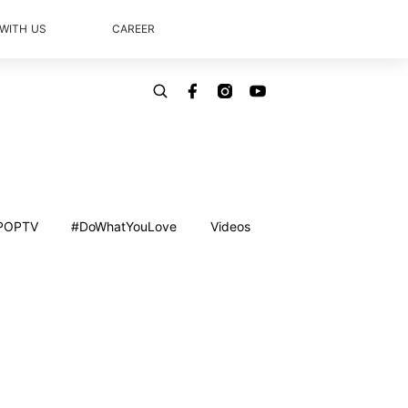
 WITH US
CAREER
POPTV
#DoWhatYouLove
Videos