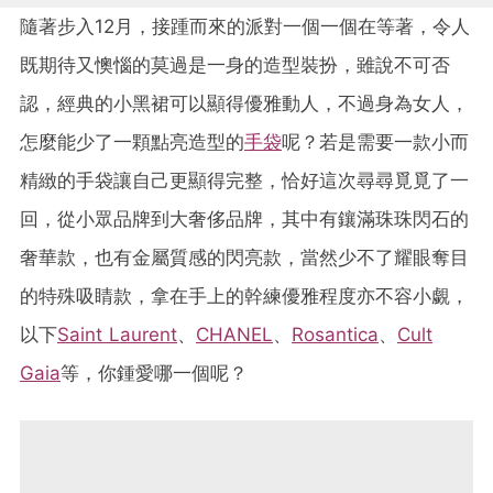
隨著步入12月，接踵而來的派對一個一個在等著，令人
既期待又懊惱的莫過是一身的造型裝扮，雖說不可否
認，經典的小黑裙可以顯得優雅動人，不過身為女人，
怎麼能少了一顆點亮造型的
手袋
呢？若是需要一款小而
精緻的手袋讓自己更顯得完整，恰好這次尋尋覓覓了一
回，從小眾品牌到大奢侈品牌，其中有鑲滿珠珠閃石的
奢華款，也有金屬質感的閃亮款，當然少不了耀眼奪目
的特殊吸睛款，拿在手上的幹練優雅程度亦不容小覷，
以下
Saint Laurent
、
CHANEL
、
Rosantica
、
Cult
Gaia
等，你鍾愛哪一個呢？