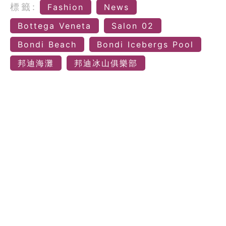
標籤:
Fashion
News
Bottega Veneta
Salon 02
Bondi Beach
Bondi Icebergs Pool
邦迪海灘
邦迪冰山俱樂部