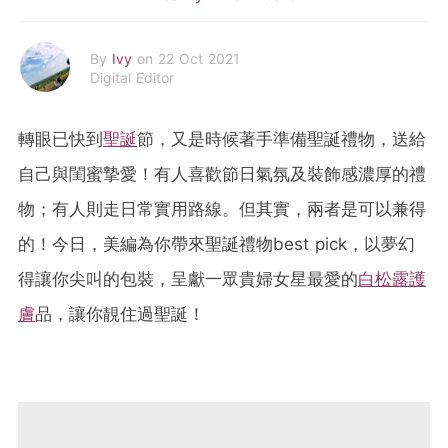
By
Ivy
on 22 Oct 2021
Digital Editor
轉眼已快到
聖誕
節，又是時候著手準備聖誕禮物，送給
自己與閨蜜摯愛！有人喜歡節日氣氛及裝飾感濃厚的禮
物；有人則走日常實用路線。但其實，兩者是可以兼得
的！今日，美編為你帶來聖誕禮物best pick，以夢幻
得讓你尖叫的包裝，呈獻一眾貴婦女星最愛的
白松露護
膚
品，讓你靚住過聖誕！