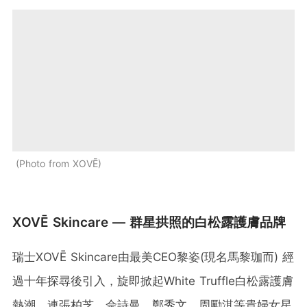
Photo from XOVĒ
XOVĒ Skincare — 群星拱照的白松露護膚品牌
瑞士XOVĒ Skincare由最美CEO黎姿(現名馬黎珈而) 經
過十年探尋後引入，旋即掀起White Truffle白松露護膚
熱潮，連張柏芝、佘詩曼、鄭秀文、周勵淇等貴婦女星