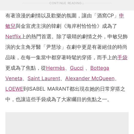
CONTINUE READING
有著浪漫的劇情以及歡樂的氛圍，讓由「酒窩CP」
申
敏兒
與金宣虎主演的韓劇《海岸村恰恰恰》成為了
Netflix
上的熱門首選。除了吸睛的劇情之外，申敏兒飾
演的女主角牙醫「尹慧珍」在劇中更是有著絕佳的時尚
品味，在每一集當中都穿著時髦的穿搭，而手上的
手袋
更成為了焦點，從
Hermès
、
Gucci
、
Bottega
Veneta
、
Saint Laurent
、
Alexander McQueen
、
LOEWE
到ISABEL MARANT都出現在她的日常穿搭之
中，也讓這些手袋成為了大家矚目的焦點之一。