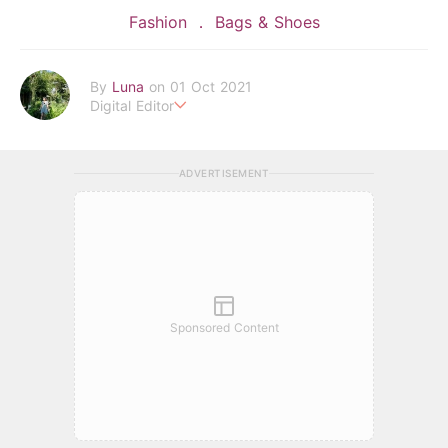
Fashion
Bags & Shoes
By
Luna
on 01 Oct 2021
Digital Editor
POPLADY時尚編輯
在浩瀚的時尚世界中挖掘背後的故事
ADVERTISEMENT
透過旅行找尋理想生活的樣貌 捕捉下每個美好瞬間
luna.huang@poplady-mag.com
Sponsored Content