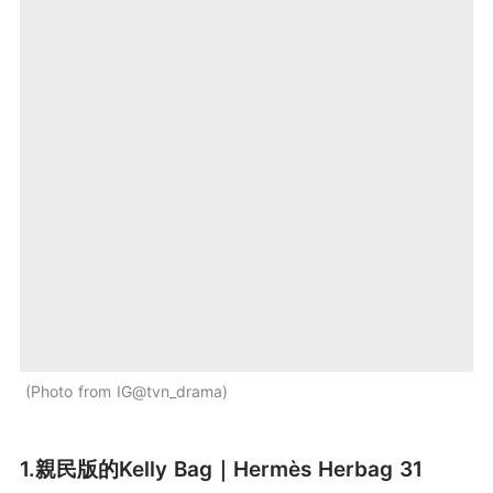
Photo from IG@tvn_drama
1.親民版的Kelly Bag｜Hermès Herbag 31