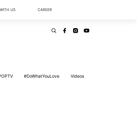
 WITH US
CAREER
POPTV
#DoWhatYouLove
Videos