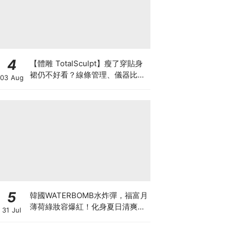
4
【體雕 TotalSculpt】瘦了穿貼身
裙仍不好看？線條管理、儀器比較
03 Aug
與宴會前時間表
5
韓國WATERBOMB水炸彈，福富月
薄荷綠妝容爆紅！化身夏日清爽
31 Jul
「Mint Girl」彩妝單品清單