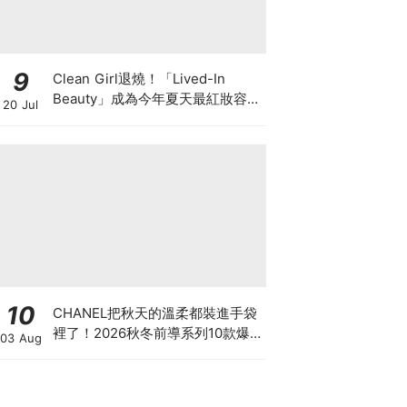
9
Clean Girl退燒！「Lived-In
Beauty」成為今年夏天最紅妝容，
20 Jul
越自然越時髦的彩妝技巧及單品
10
CHANEL把秋天的溫柔都裝進手袋
裡了！2026秋冬前導系列10款爆
03 Aug
款手袋、小皮件一次看