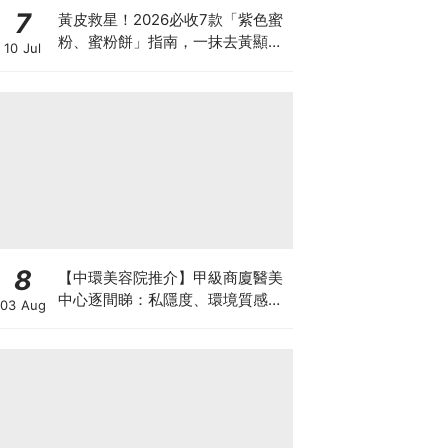
7
黃皮救星！2026必收7款「紫色蜜
粉、蜜粉餅」指南，一抹去黃顯
10 Jul
白、自帶磨皮濾鏡
8
【中環美容院推介】甲級商廈醫美
中心逐間睇：私隱度、環境質感、
03 Aug
唔 Hard Sell 體驗