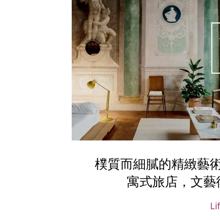
樸質而細膩的精緻藝術空
寓式旅店，文藝
Li