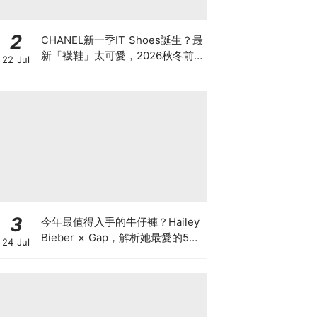
2
CHANEL新一季IT Shoes誕生？最
新「襪鞋」太可愛，2026秋冬前
22 Jul
導系列9雙焦點鞋款
3
今年最值得入手的牛仔褲？Hailey
Bieber × Gap，解析她最愛的5種
24 Jul
丹寧版型，原來時髦感都藏在細節
裡