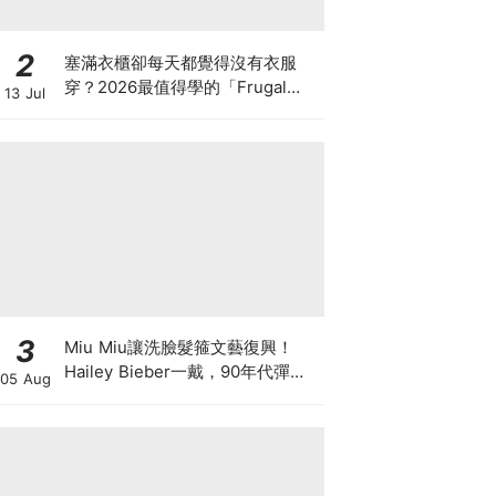
2
塞滿衣櫃卻每天都覺得沒有衣服
穿？2026最值得學的「Frugal
13 Jul
Chic」穿搭哲學，一件白T、一條
牛仔褲就很時髦
3
Miu Miu讓洗臉髮箍文藝復興！
Hailey Bieber一戴，90年代彈簧
05 Aug
髮箍正式回歸