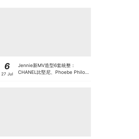
6
Jennie新MV造型6套統整：
CHANEL比堅尼、Phoebe Philo
27 Jul
作品都入鏡，夏日法式風再次掀起
討論