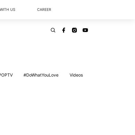
 WITH US
CAREER
POPTV
#DoWhatYouLove
Videos