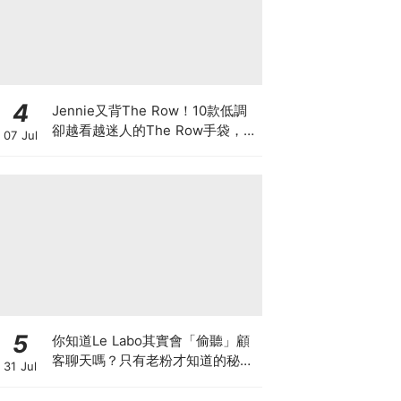
4
Jennie又背The Row！10款低調
卻越看越迷人的The Row手袋，長
07 Jul
期主義者都在收藏這些經典
5
你知道Le Labo其實會「偷聽」顧
客聊天嗎？只有老粉才知道的秘密
31 Jul
IG，把店裡的對話都變成品牌故事