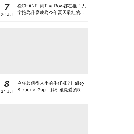
7
從CHANEL到The Row都在推！人
字拖為什麼成為今年夏天最紅的
26 Jul
鞋？8雙話題新品圖鑑
8
今年最值得入手的牛仔褲？Hailey
Bieber × Gap，解析她最愛的5種
24 Jul
丹寧版型，原來時髦感都藏在細節
裡