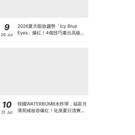
9
2026夏天眼妝趨勢「Icy Blue
Eyes」爆紅！4個技巧畫出高級冰
26 Jul
透感，彩妝推薦一次看
10
韓國WATERBOMB水炸彈，福富月
薄荷綠妝容爆紅！化身夏日清爽
31 Jul
「Mint Girl」彩妝單品清單